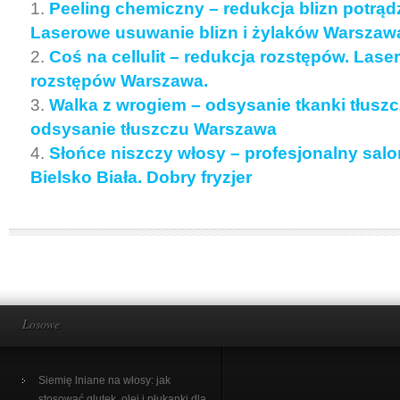
Peeling chemiczny – redukcja blizn potrą
Laserowe usuwanie blizn i żylaków Warszaw
Coś na cellulit – redukcja rozstępów. Las
rozstępów Warszawa.
Walka z wrogiem – odsysanie tkanki tłusz
odsysanie tłuszczu Warszawa
Słońce niszczy włosy – profesjonalny salon
Bielsko Biała. Dobry fryzjer
Losowe
Siemię lniane na włosy: jak
stosować glutek, olej i płukanki dla