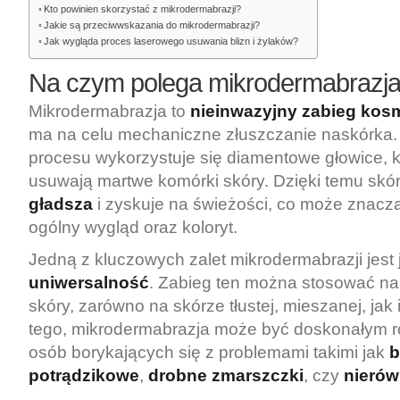
Kto powinien skorzystać z mikrodermabrazji?
Jakie są przeciwwskazania do mikrodermabrazji?
Jak wygląda proces laserowego usuwania blizn i żylaków?
Na czym polega mikrodermabrazj
Mikrodermabrazja to
nieinwazyjny zabieg kos
ma na celu mechaniczne złuszczanie naskórka. 
procesu wykorzystuje się diamentowe głowice, kt
usuwają martwe komórki skóry. Dzięki temu skóra
gładsza
i zyskuje na świeżości, co może znaczą
ogólny wygląd oraz koloryt.
Jedną z kluczowych zalet mikrodermabrazji jest j
uniwersalność
. Zabieg ten można stosować na
skóry, zarówno na skórze tłustej, mieszanej, jak
tego, mikrodermabrazja może być doskonałym r
osób borykających się z problemami takimi jak
b
potrądzikowe
,
drobne zmarszczki
, czy
nierów