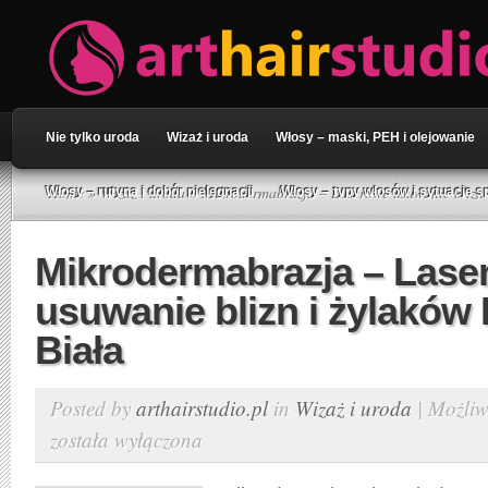
Nie tylko uroda
Wizaż i uroda
Włosy – maski, PEH i olejowanie
Home
»
Wizaż i uroda
» Mikrodermabrazja – Laserowe usuwanie blizn i
Włosy – rutyna i dobór pielęgnacji
Włosy – typy włosów i sytuacje s
Mikrodermabrazja – Lase
usuwanie blizn i żylaków 
Biała
Posted by
arthairstudio.pl
in
Wizaż i uroda
|
Możliw
została wyłączona