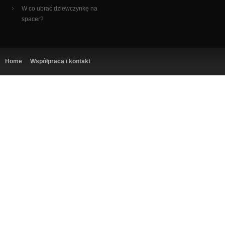
W co ubrać dziewczynkę na
spacer?
Home
Współpraca i kontakt