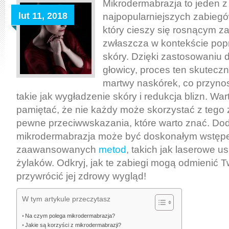
Mikrodermabrazja to jeden z
lut 11, 2018
najpopularniejszych zabieg
który cieszy się rosnącym z
zwłaszcza w kontekście po
skóry. Dzięki zastosowaniu 
głowicy, proces ten skuteczn
martwy naskórek, co przynosi
takie jak wygładzenie skóry i redukcja blizn. War
pamiętać, że nie każdy może skorzystać z tego z
pewne przeciwwskazania, które warto znać. Do
mikrodermabrazja może być doskonałym wstępe
zaawansowanych
metod
, takich jak laserowe us
żylaków. Odkryj, jak te zabiegi mogą odmienić T
przywrócić jej zdrowy wygląd!
W tym artykule przeczytasz
Na czym polega mikrodermabrazja?
Jakie są korzyści z mikrodermabrazji?