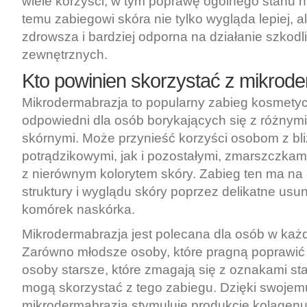
wiele korzyści, w tym poprawę ogólnego stanu na
temu zabiegowi skóra nie tylko wygląda lepiej, al
zdrowsza i bardziej odporna na działanie szkod
zewnętrznych.
Kto powinien skorzystać z mikrode
Mikrodermabrazja to popularny zabieg kosmetycz
odpowiedni dla osób borykających się z różnym
skórnymi. Może przynieść korzyści osobom z bl
potrądzikowymi, jak i pozostałymi, zmarszczkam
z nierównym kolorytem skóry. Zabieg ten ma na
struktury i wyglądu skóry poprzez delikatne usu
komórek naskórka.
Mikrodermabrazja jest polecana dla osób w każ
Zarówno młodsze osoby, które pragną poprawić w
osoby starsze, które zmagają się z oznakami sta
mogą skorzystać z tego zabiegu. Dzięki swojemu
mikrodermabrazja stymuluje produkcję kolagenu 