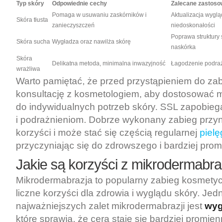
Typ skóry
Odpowiednie cechy
Zalecane zastoso
Pomaga w usuwaniu zaskórników i
Aktualizacja wyglą
Skóra tłusta
zanieczyszczeń
niedoskonałości
Poprawa struktury 
Skóra sucha
Wygładza oraz nawilża skórę
naskórka
Skóra
Delikatna metoda, minimalna inwazyjność
Łagodzenie podraż
wrażliwa
Warto pamiętać, że przed przystąpieniem do zab
konsultację z kosmetologiem, aby dostosować 
do indywidualnych potrzeb skóry. SSL zapobie
i podrażnieniom. Dobrze wykonany zabieg przy
korzyści i może stać się częścią regularnej
pielę
przyczyniając się do zdrowszego i bardziej pro
Jakie są korzyści z mikrodermabra
Mikrodermabrazja to popularny zabieg kosmetycz
liczne korzyści dla zdrowia i wyglądu skóry. Jed
najważniejszych zalet mikrodermabrazji jest
wyg
które sprawia, że cera staje się bardziej promie