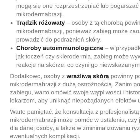
mogą się one rozprzestrzeniać lub pogarszać 
mikrodermabrazji.
Trądzik różowaty
– osoby z tą chorobą powi
mikrodermabrazji, ponieważ zabieg może zaos
prowadzić do podrażnień skóry.
Choroby autoimmunologiczne
– w przypadk
jak toczeń czy sklerodermia, zabieg może w
reakcje na skórze, co czyni go niewskazanym
Dodatkowo, osoby z
wrażliwą skórą
powinny po
mikrodermabrazji z dużą ostrożnością. Zanim p
zabiegu, warto omówić swoje wątpliwości i hist
lekarzem, aby uniknąć niepożądanych efektów 
Warto pamiętać, że konsultacja z profesjonalist
mikrodermabrazji może pomóc w ustaleniu, czy 
dla danej osoby, a także w zminimalizowaniu ry
ewentualnych komplikacji.