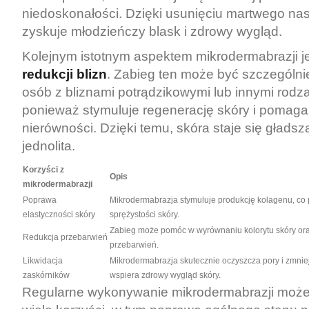
niedoskonałości. Dzięki usunięciu martwego na
zyskuje młodzieńczy blask i zdrowy wygląd.
Kolejnym istotnym aspektem mikrodermabrazji je
redukcji blizn
. Zabieg ten może być szczególni
osób z bliznami potrądzikowymi lub innymi rodza
ponieważ stymuluje regenerację skóry i pomag
nierówności. Dzięki temu, skóra staje się gładsza
jednolita.
Korzyści z
Opis
mikrodermabrazji
Poprawa
Mikrodermabrazja stymuluje produkcję kolagenu, co 
elastyczności skóry
sprężystości skóry.
Zabieg może pomóc w wyrównaniu kolorytu skóry ora
Redukcja przebarwień
przebarwień.
Likwidacja
Mikrodermabrazja skutecznie oczyszcza pory i zmniej
zaskórników
wspiera zdrowy wygląd skóry.
Regularne wykonywanie mikrodermabrazji może