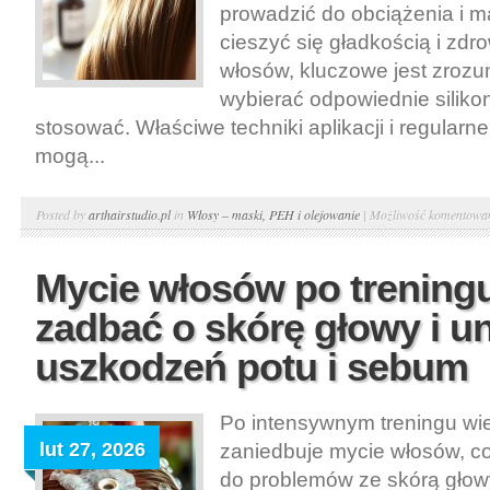
prowadzić do obciążenia i m
cieszyć się gładkością i z
włosów, kluczowe jest zrozum
wybierać odpowiednie silikon
stosować. Właściwe techniki aplikacji i regular
mogą...
Posted by
arthairstudio.pl
in
Włosy – maski, PEH i olejowanie
|
Możliwość komentowa
Mycie włosów po treningu
zadbać o skórę głowy i u
uszkodzeń potu i sebum
Po intensywnym treningu wi
lut 27, 2026
zaniedbuje mycie włosów, c
do problemów ze skórą głow