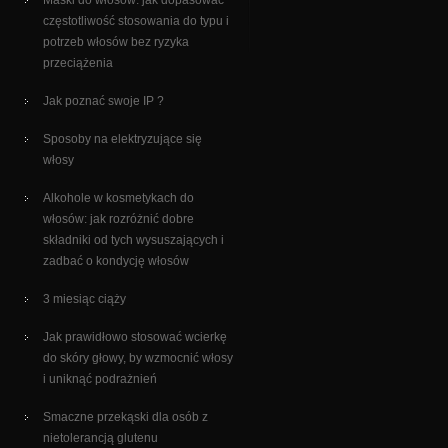
Maski do włosów: jak dopasować
częstotliwość stosowania do typu i
potrzeb włosów bez ryzyka
przeciążenia
Jak poznać swoje IP ?
Sposoby na elektryzujące się
włosy
Alkohole w kosmetykach do
włosów: jak rozróżnić dobre
składniki od tych wysuszających i
zadbać o kondycję włosów
3 miesiąc ciąży
Jak prawidłowo stosować wcierkę
do skóry głowy, by wzmocnić włosy
i uniknąć podrażnień
Smaczne przekąski dla osób z
nietolerancją glutenu