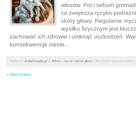
włosów. Pot i sebum gromadz
co zwiększa ryzyko podrażn
skóry głowy. Regularne myc
wysiłku fizycznym jest klucz
zachować ich zdrowie i uniknąć uszkodzeń. Wart
konsekwencje niesie...
M
Posted by
arthairstudio.pl
in
Włosy – mycie i skóra głowy
|
Możliwość komentowania
z
w
« Older Entries
p
t
j
z
o
s
g
i
u