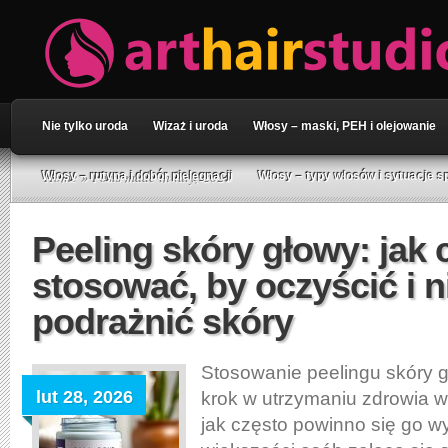
Nie tylko uroda
Wizaż i uroda
Włosy – maski, PEH i olejowanie
Home
» Posts made in luty, 2026
Włosy – rutyna i dobór pielęgnacji
Włosy – typy włosów i sytuacje s
Peeling skóry głowy: jak 
stosować, by oczyścić i n
podrażnić skóry
Stosowanie peelingu skóry g
lut 28, 2026
krok w utrzymaniu zdrowia wł
jak często powinno się go 