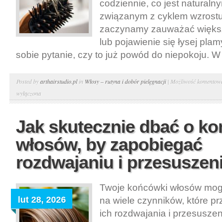
s
codziennie, co jest natural
związanym z cyklem wzrostu
zaczynamy zauważać większ
lub pojawienie się łysej pla
sobie pytanie, czy to już powód do niepokoju. W 
Posted by
arthairstudio.pl
in
Włosy – rutyna i dobór pielęgnacji
|
Możliwość komentow
wyłączona
Jak skutecznie dbać o k
włosów, by zapobiegać
rozdwajaniu i przesuszen
Twoje końcówki włosów mog
lut 28, 2026
na wiele czynników, które pr
ich rozdwajania i przesuszen