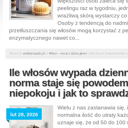
większości osób zaleca się 
peelingu raz w tygodniu, jed
wrażliwą skórą wystarczy co
Osoby z tendencją do nadm
przetłuszczania się włosów mogą korzystać z pe
enzymatycznego nawet co...
P
Posted by
arthairstudio.pl
in
Włosy – mycie i skóra głowy
|
Możliwość komentowania
z
s
g
Ile włosów wypada dzienn
j
norma staje się powodem
c
s
niepokoju i jak to sprawd
b
o
Wielu z nas zastanawia się, 
i
lut 28, 2026
normalna ilość do utraty ka
n
p
uznaje się, że od 50 do 10