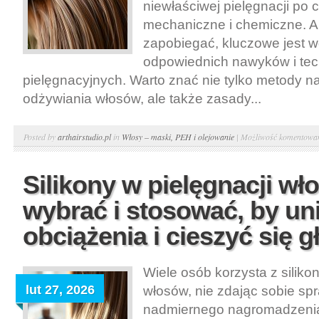
niewłaściwej pielęgnacji po 
mechaniczne i chemiczne. A
zapobiegać, kluczowe jest 
odpowiednich nawyków i tec
pielęgnacyjnych. Warto znać nie tylko metody na
odżywiania włosów, ale także zasady...
Posted by
arthairstudio.pl
in
Włosy – maski, PEH i olejowanie
|
Możliwość komentowa
Silikony w pielęgnacji wł
wybrać i stosować, by un
obciążenia i cieszyć się 
Wiele osób korzysta z siliko
lut 27, 2026
włosów, nie zdając sobie spr
nadmiernego nagromadzenia