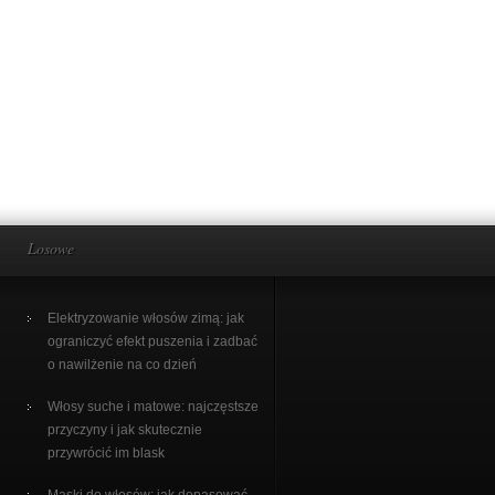
Losowe
Elektryzowanie włosów zimą: jak
ograniczyć efekt puszenia i zadbać
o nawilżenie na co dzień
Włosy suche i matowe: najczęstsze
przyczyny i jak skutecznie
przywrócić im blask