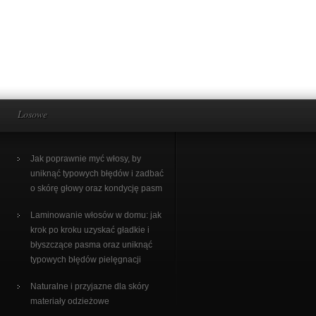
Losowe
Jak poprawnie myć włosy, by
uniknąć typowych błędów i zadbać
o skórę głowy oraz kondycję pasm
Laminowanie włosów w domu: jak
krok po kroku uzyskać gładkie i
błyszczące pasma oraz uniknąć
typowych błędów pielęgnacji
Naturalne i przyjazne dla skóry
materiały odzieżowe