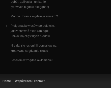
dobór, aplikacja i unikanie
typowych błędów pielęgnacji
Modne ubrania – gdzie je znaleźć?
Pielęgnacja włosów po botoksie:
jak zachować efekt zabiegu i
unikać najczęstszych błędów
Nie daj się jesieni! 8 pomysłów na
kreatywne spędzanie czasu
Leserem w zbędne owłosienie!
Home
Współpraca i kontakt