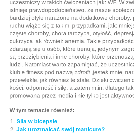
uczestniczy w takich ćwiczeniach jak: WF. W zw
istnieje prawdopodobieństwo, że nasze społecze
bardziej otyłe narażone na dodatkowe choroby,
ruchu wiąże się z takimi przypadkami, jak: mnie
częste choroby, chora tarczyca, otyłość, depresj
cukrzyca jak również anemia. Takie przypadłośc
zdarzają się u osób, które trenują, jedynym zag
są przeziębienia i inne choroby, które przenoszą
ludzi. Natomiast warto zapamiętać, że uczestn
klubie fitness pod nazwą
zdrofit
,jesteś mniej na
przewlekłe, jak również te stałe. Dzięki ćwicze
kości, odporność i siłę, a zatem m.in. dlatego ta
promowana przez media i nie tylko jest aktywnoś
W tym temacie również:
Siła w bicepsie
Jak urozmaicać swój manicure?