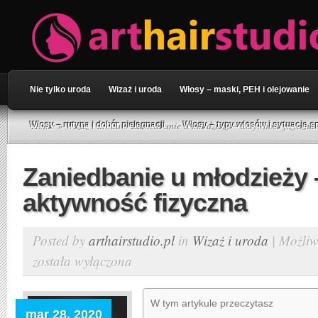
Nie tylko uroda
Wizaż i uroda
Włosy – maski, PEH i olejowanie
Home
»
Wizaż i uroda
» Zaniedbanie u młodzieży – aktywność fizyczna
Włosy – rutyna i dobór pielęgnacji
Włosy – typy włosów i sytuacje s
Zaniedbanie u młodzieży 
aktywność fizyczna
Posted by
arthairstudio.pl
in
Wizaż i uroda
|
Możliw
została wyłączona
W tym artykule przeczytasz
mar 28, 2020