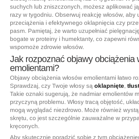
suchych lub zniszczonych, możesz aplikować j
razy w tygodniu. Obserwuj reakcję włosów, aby 
przeciążenia i efektywnego oklapnięcia czy prze
pasm. Pamiętaj, że warto uzupełniać pielęgnacj
bogate w proteiny i humektanty, co zapewni ró
wspomoże zdrowie włosów.
Jak rozpoznać objawy obciążenia
emolientami?
Objawy obciążenia włosów emolientami łatwo r
Sprawdzaj, czy Twoje włosy są
oklapnięte
,
tłus
Takie oznaki sugerują, że nadmiar emolientów 
przyczyną problemu. Włosy tracą objętość, układa
mogą wyglądać niezdrowo. Może również wystą
skrętu, co jest szczególnie zauważalne w przy
kręconych.
Aby skutecznie poradzić sobie z tym obciążeni