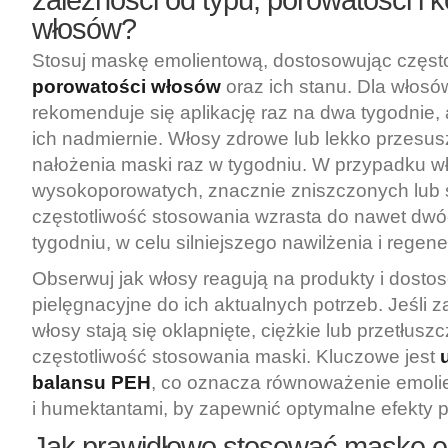
włosów?
Stosuj maskę emolientową, dostosowując często
porowatości włosów
oraz ich stanu. Dla włos
rekomenduje się aplikację raz na dwa tygodnie,
ich nadmiernie. Włosy zdrowe lub lekko przesu
nałożenia maski raz w tygodniu. W przypadku 
wysokoporowatych, znacznie zniszczonych lub
częstotliwość stosowania wzrasta do nawet dwó
tygodniu, w celu silniejszego nawilżenia i regener
Obserwuj jak włosy reagują na produkty i dosto
pielęgnacyjne do ich aktualnych potrzeb. Jeśli 
włosy stają się oklapnięte, ciężkie lub przetłusz
częstotliwość stosowania maski. Kluczowe jest
balansu PEH
, co oznacza równoważenie emolie
i humektantami, by zapewnić optymalne efekty p
Jak prawidłowo stosować maskę e