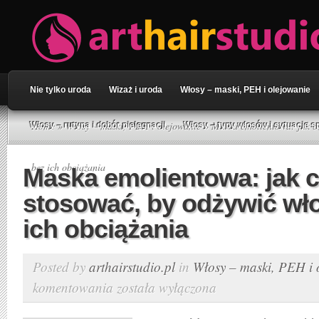
Nie tylko uroda
Wizaż i uroda
Włosy – maski, PEH i olejowanie
Home
»
Włosy – maski, PEH i olejowanie
» Maska emolientowa: jak cz
Włosy – rutyna i dobór pielęgnacji
Włosy – typy włosów i sytuacje s
bez ich obciążania
Maska emolientowa: jak 
stosować, by odżywić wł
ich obciążania
Posted by
arthairstudio.pl
in
Włosy – maski, PEH i 
komentowania
została wyłączona
Maska
emolientowa: