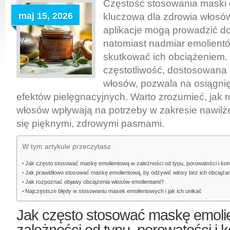
jak
Częstość stosowania maski e
często
maj 15, 2026
kluczowa dla zdrowia włosów
stosować,
aplikacje mogą prowadzić do
by
natomiast nadmiar emolien
odżywić
skutkować ich obciążeniem.
włosy
częstotliwość, dostosowana d
bez
włosów, pozwala na osiągnię
ich
efektów pielęgnacyjnych. Warto zrozumieć, jak 
obciążania
włosów wpływają na potrzeby w zakresie nawilże
się pięknymi, zdrowymi pasmami.
W tym artykule przeczytasz
Jak często stosować maskę emolientową w zależności od typu, porowatości i kon
Jak prawidłowo stosować maskę emolientową, by odżywić włosy bez ich obciąża
Jak rozpoznać objawy obciążenia włosów emolientami?
Najczęstsze błędy w stosowaniu masek emolientowych i jak ich unikać
Jak często stosować maskę emoli
zależności od typu, porowatości i k