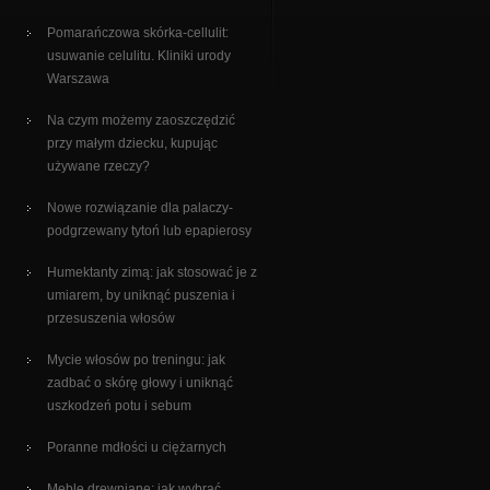
Pomarańczowa skórka-cellulit:
usuwanie celulitu. Kliniki urody
Warszawa
Na czym możemy zaoszczędzić
przy małym dziecku, kupując
używane rzeczy?
Nowe rozwiązanie dla palaczy-
podgrzewany tytoń lub epapierosy
Humektanty zimą: jak stosować je z
umiarem, by uniknąć puszenia i
przesuszenia włosów
Mycie włosów po treningu: jak
zadbać o skórę głowy i uniknąć
uszkodzeń potu i sebum
Poranne mdłości u ciężarnych
Meble drewniane: jak wybrać