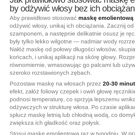
by odżywić włosy bez ich obciążan
Aby prawidłowo stosować
maskę emolientową
odżywić włosy, unikaj ich obciążania. Zacznij o
szamponem, a następnie delikatnie osusz je ręc
były tylko lekko wilgotne — nadmiar wody rozrz
Nałóż maskę od połowy długości włosów, skupia
końcach, i unikaj aplikacji na skórę głowy. Roz
równomiernie, wmasowując go palcami lub używ
szeroko rozstawionych zębach.
Pozostaw maskę na włosach przez
20-30 minut
efekt, załóż foliowy czepek i owiń głowę ręcznik
podnosi temperaturę, co sprzyja lepszemu wnik
odżywczych w strukturę włosa. Po czasie aplikac
spłucz maskę letnią lub chłodną wodą, co domyk
zwiększa ich gładkość oraz połysk.
Stosuj maskę emolientową raz w tygodniu. W p