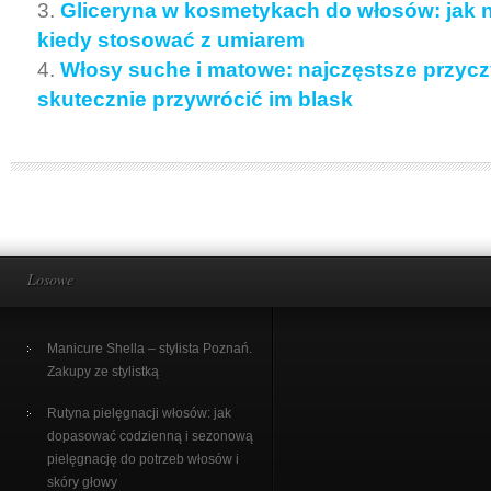
Gliceryna w kosmetykach do włosów: jak na
kiedy stosować z umiarem
Włosy suche i matowe: najczęstsze przyczy
skutecznie przywrócić im blask
Losowe
Manicure Shella – stylista Poznań.
Zakupy ze stylistką
Rutyna pielęgnacji włosów: jak
dopasować codzienną i sezonową
pielęgnację do potrzeb włosów i
skóry głowy