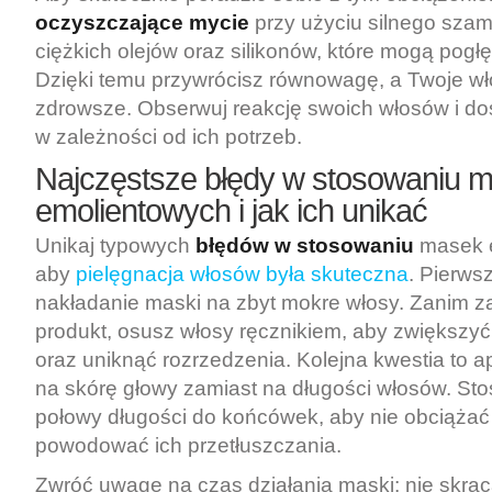
oczyszczające mycie
przy użyciu silnego szam
ciężkich olejów oraz silikonów, które mogą pogł
Dzięki temu przywrócisz równowagę, a Twoje wł
zdrowsze. Obserwuj reakcję swoich włosów i dos
w zależności od ich potrzeb.
Najczęstsze błędy w stosowaniu 
emolientowych i jak ich unikać
Unikaj typowych
błędów w stosowaniu
masek e
aby
pielęgnacja włosów była skuteczna
. Pierws
nakładanie maski na zbyt mokre włosy. Zanim z
produkt, osusz włosy ręcznikiem, aby zwiększy
oraz uniknąć rozrzedzenia. Kolejna kwestia to a
na skórę głowy zamiast na długości włosów. St
połowy długości do końcówek, aby nie obciążać 
powodować ich przetłuszczania.
Zwróć uwagę na czas działania maski; nie skraca