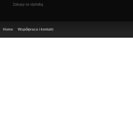
Zakupy ze stylistką
Home
Współpraca i kontakt