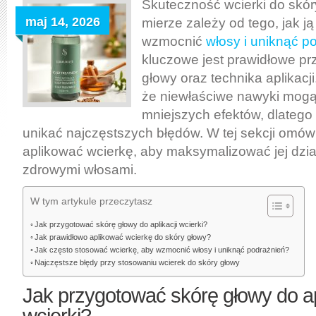
stosować
Skuteczność wcierki do skór
wcierkę
maj 14, 2026
mierze zależy od tego, jak ją
do
wzmocnić
włosy i uniknąć p
skóry
kluczowe jest prawidłowe pr
głowy,
głowy oraz technika aplikacj
by
że niewłaściwe nawyki mogą
wzmocnić
mniejszych efektów, dlatego i
włosy
unikać najczęstszych błędów. W tej sekcji omów
i
aplikować wcierkę, aby maksymalizować jej dział
uniknąć
zdrowymi włosami.
podrażnień
W tym artykule przeczytasz
Jak przygotować skórę głowy do aplikacji wcierki?
Jak prawidłowo aplikować wcierkę do skóry głowy?
Jak często stosować wcierkę, aby wzmocnić włosy i uniknąć podrażnień?
Najczęstsze błędy przy stosowaniu wcierek do skóry głowy
Jak przygotować skórę głowy do ap
wcierki?