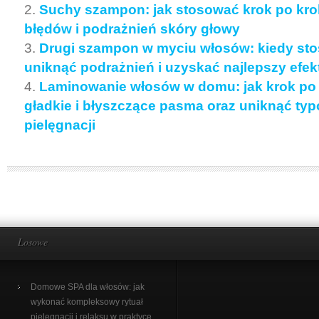
Suchy szampon: jak stosować krok po kro
błędów i podrażnień skóry głowy
Drugi szampon w myciu włosów: kiedy sto
uniknąć podrażnień i uzyskać najlepszy efekt
Laminowanie włosów w domu: jak krok po
gładkie i błyszczące pasma oraz uniknąć t
pielęgnacji
Losowe
Domowe SPA dla włosów: jak
wykonać kompleksowy rytuał
pielęgnacji i relaksu w praktyce