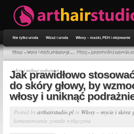
Nie tylko uroda
Wizaż i uroda
Włosy – maski, PEH i olejowanie
Home
»
Włosy – mycie i skóra głowy
» Jak prawidłowo stosować wcierk
Włosy – rutyna i dobór pielęgnacji
Włosy – typy włosów i sytuacje s
włosy i uniknąć podrażnień
Jak prawidłowo stosować
do skóry głowy, by wzmo
włosy i uniknąć podrażni
Posted by
arthairstudio.pl
in
Włosy – mycie i skóra 
komentowania
została wyłączona
Jak
prawidłowo