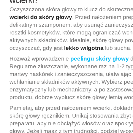
Oczyszczona skóra głowy to klucz do skuteczne
wcierki do skóry głowy
. Przed nałożeniem pre
delikatnym szamponem, aby usunąć zanieczysz
resztki kosmetyków, które mogą ograniczać wch
aktywnych składników. Idealnie, skórę głowy po
oczyszczać, gdy jest
lekko wilgotna
lub sucha.
Rozważ wprowadzenie
peelingu skóry głowy
d
Regularne złuszczanie, wykonane raz na 1-2 ty
martwy naskórek i zanieczyszczenia, ułatwiając
wchłanianie składników aktywnych. Wybierz pee
enzymatyczny lub mechaniczny, a po zastosowa
produktu, dobrze wypłucz skórę głowy letnią wo
Pamiętaj, aby przed nałożeniem wcierki, dokładn
skórę głowy ręcznikiem. Unikaj stosowania zbyt d
preparatu, aby nie obciążyć włosów oraz вpokry
głowy. Jeżeli masz z tym trudności, podziel włos