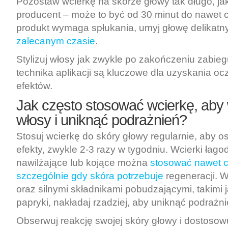
Pozostaw wcierkę na skórze głowy tak długo, ja
producent – może to być od 30 minut do nawet ca
produkt wymaga spłukania, umyj głowę delikat
zalecanym czasie
.
Stylizuj włosy jak zwykle po zakończeniu zabieg
technika aplikacji są kluczowe dla uzyskania o
efektów.
Jak często stosować wcierkę, ab
włosy i uniknąć podrażnień
?
Stosuj wcierkę do skóry głowy regularnie, aby o
efekty, zwykle 2-3 razy w tygodniu. Wcierki łago
nawilżające lub kojące można
stosować nawet c
szczególnie gdy skóra potrzebuje
regeneracji. W
oraz silnymi składnikami pobudzającymi, takimi j
papryki, nakładaj rzadziej, aby uniknąć podrażni
Obserwuj reakcję swojej skóry głowy i dostosowu