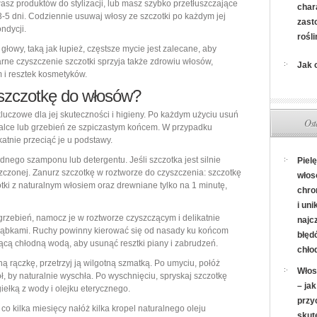
wasz produktów do stylizacji, lub masz szybko przetłuszczające
char
3-5 dni. Codziennie usuwaj włosy ze szczotki po każdym jej
zast
ndycji.
rośli
owy, taką jak łupież, częstsze mycie jest zalecane, aby
ne czyszczenie szczotki sprzyja także zdrowiu włosów,
Jak 
 i resztek kosmetyków.
 szczotkę do włosów?
kluczowe dla jej skuteczności i higieny. Po każdym użyciu usuń
Ost
 palce lub grzebień ze szpiczastym końcem. W przypadku
atnie przeciąć je u podstawy.
odnego szamponu lub detergentu. Jeśli szczotka jest silnie
Piel
zczonej. Zanurz szczotkę w roztworze do czyszczenia: szczotkę
włos
otki z naturalnym włosiem oraz drewniane tylko na 1 minutę,
chro
i uni
rzebień, namocz je w roztworze czyszczącym i delikatnie
najc
 ząbkami. Ruchy powinny kierować się od nasady ku końcom
błęd
żącą chłodną wodą, aby usunąć resztki piany i zabrudzeń.
chło
ą rączkę, przetrzyj ją wilgotną szmatką. Po umyciu, połóż
Włos
, by naturalnie wyschła. Po wyschnięciu, spryskaj szczotkę
– ja
ełką z wody i olejku eterycznego.
przy
o kilka miesięcy nałóż kilka kropel naturalnego oleju
skut