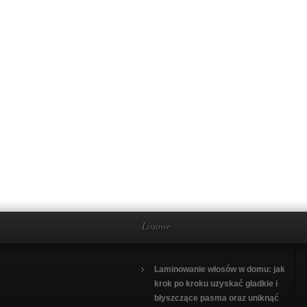
Losowe
Laminowanie włosów w domu: jak
krok po kroku uzyskać gładkie i
błyszczące pasma oraz uniknąć