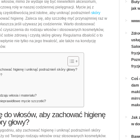
 włosów, mimo że wydaje się być niewielkim akcesorium,
do
Buty
czową rolę w naszej codziennej pielęgnacji. Mycie jej z
jak 
włosów:
 częstotliwością jest istotne, aby uniknąć podrażnień
skóry
jak
hować higienę. Zaleca się, aby szczotkę myć przynajmniej raz w
www.
właszcza jeśli używasz jej codziennie. Warto dostosować
często
ść czyszczenia do rodzaju włosów i stosowanych kosmetyków,
czyścić,
Zdro
ć sobie zdrową i czystą skórę głowy. Regularna dbałość o to
by
usług
wpłynie nie tylko na jego trwałość, ale także na kondycję
sów.
Salo
uniknąć
fryzj
podrażnień
Pozn
i
fryzj
utrzymać
chować higienę i uniknąć podrażnień skóry głowy?
w?
higienę
Coś 
skóry
dam 
głowy
maki
zaju włosia i materiału?
mirro
 nieprawidłowe mycie szczotki?
make
ę do włosów, aby zachować higienę
Jak 
óry głowy?
w d
tygodniu, aby zachować higienę i uniknąć podrażnień skóry
ży od Twojego rodzaju włosów oraz stosowanych kosmetyków.
Bawe