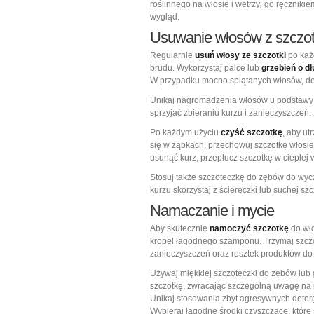
roślinnego na włosie i wetrzyj go ręczniki
wygląd.
Usuwanie włosów z szczot
Regularnie
usuń włosy ze szczotki
po każ
brudu. Wykorzystaj palce lub
grzebień o d
W przypadku mocno splątanych włosów, delik
Unikaj nagromadzenia włosów u podstawy s
sprzyjać zbieraniu kurzu i zanieczyszczeń.
Po każdym użyciu
czyść szczotkę
, aby ut
się w ząbkach, przechowuj szczotkę włosie
usunąć kurz, przepłucz szczotkę w ciepłe
Stosuj także szczoteczkę do zębów do wyc
kurzu skorzystaj z ściereczki lub suchej szc
Namaczanie i mycie
Aby skutecznie
namoczyć szczotkę
do wło
kropel łagodnego szamponu. Trzymaj szczo
zanieczyszczeń oraz resztek produktów do 
Używaj miękkiej szczoteczki do zębów lub g
szczotkę, zwracając szczególną uwagę na pr
Unikaj stosowania zbyt agresywnych deter
Wybieraj łagodne środki czyszczące, które