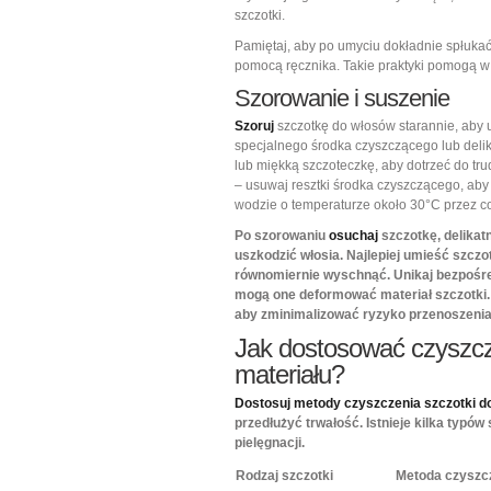
szczotki.
Pamiętaj, aby po umyciu dokładnie spłukać 
pomocą ręcznika. Takie praktyki pomogą 
Szorowanie i suszenie
Szoruj
szczotkę do włosów starannie, aby 
specjalnego środka czyszczącego lub delik
lub miękką szczoteczkę, aby dotrzeć do tr
– usuwaj resztki środka czyszczącego, aby 
wodzie o temperaturze około 30°C przez co
Po szorowaniu
osuchaj
szczotkę, delikatn
uszkodzić włosia. Najlepiej umieść szczo
równomiernie wyschnąć. Unikaj bezpośre
mogą one deformować materiał szczotki. 
aby zminimalizować ryzyko przenoszenia 
Jak dostosować czyszcze
materiału?
Dostosuj metody czyszczenia szczotki do 
przedłużyć trwałość. Istnieje kilka typó
pielęgnacji.
Rodzaj szczotki
Metoda czyszc