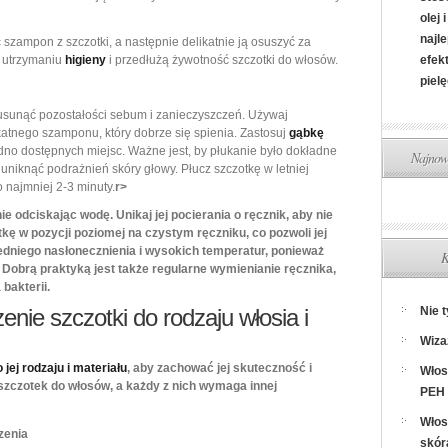
olej 
najl
szampon z szczotki, a następnie delikatnie ją osuszyć za
w utrzymaniu
higieny
i przedłużą żywotność szczotki do włosów.
efek
pielę
usunąć pozostałości sebum i zanieczyszczeń. Używaj
atnego szamponu, który dobrze się spienia. Zastosuj
gąbkę
udno dostępnych miejsc. Ważne jest, by płukanie było dokładne
Najnows
uniknąć podrażnień skóry głowy. Płucz szczotkę w letniej
 najmniej 2-3 minuty.
r>
ie odciskając wodę. Unikaj jej pocierania o ręcznik, aby nie
tkę w pozycji poziomej na czystym ręczniku, co pozwoli jej
dniego nasłonecznienia i wysokich temperatur, ponieważ
K
Dobrą praktyką jest także regularne wymienianie ręcznika,
bakterii.
nie szczotki do rodzaju włosia i
Nie 
Wiza
jej rodzaju i materiału
, aby zachować jej skuteczność i
Włos
w szczotek do włosów, a każdy z nich wymaga innej
PEH 
Włos
zenia
skór