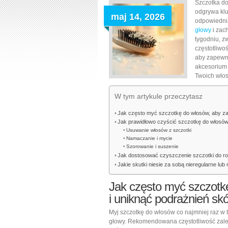
Szczotka do
odgrywa klu
maj 14, 2026
odpowiednią
głowy
i zac
tygodniu, z
częstotliwo
aby zapewni
akcesorium 
Twoich wło
W tym artykule przeczytasz
Jak często myć szczotkę do włosów, aby za
Jak prawidłowo czyścić szczotkę do włosó
Usuwanie włosów z szczotki
Namaczanie i mycie
Szorowanie i suszenie
Jak dostosować czyszczenie szczotki do rod
Jakie skutki niesie za sobą nieregularne lub
Jak często myć szczotk
i uniknąć podrażnień sk
Myj szczotkę do włosów co najmniej raz w 
głowy. Rekomendowana częstotliwość zale