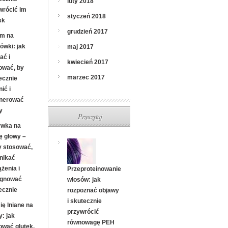
luty 2018
wrócić im
styczeń 2018
sk
grudzień 2017
m na
ówki: jak
maj 2017
ać i
kwiecień 2017
ować, by
marzec 2017
ecznie
ić i
nerować
y
Przeczytaj
wka na
ę głowy –
y stosować,
unikać
żenia i
Przeproteinowanie
ęgnować
włosów: jak
ecznie
rozpoznać objawy
i skutecznie
ię lniane na
przywrócić
y: jak
równowagę PEH
ować glutek,