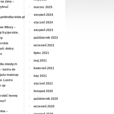
 na zimę –
wybrać
marzec 2025
sierpień 2024
pelletdlaciebie.pl
styczeń 2024
we Włosy –
sierpień 2023
i fryzjerskie.
październik 2022
ny
erskie
wrzesień 2021
ań: dobry
lipiec 2021
er
maj 2021
dla młodych
kwiecień 2021
– lustra do
jażu makeup
luty 2021
r. Lustro
styczeń 2021
 up
listopad 2020
zrobić hennę
październik 2020
omu?
wrzesień 2020
łna –