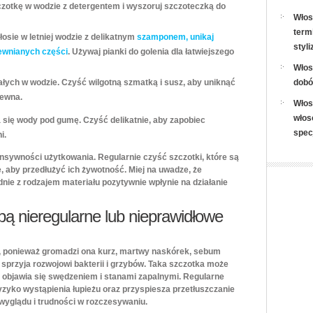
czotkę w wodzie z detergentem i wyszoruj szczoteczką do
Włos
term
osie w letniej wodzie z delikatnym
szamponem, unikaj
styli
ewnianych części
. Używaj pianki do golenia dla łatwiejszego
Włos
ałych w wodzie. Czyść wilgotną szmatką i susz, aby uniknąć
dobó
rewna.
Włos
włos
a się wody pod gumę. Czyść delikatnie, aby zapobiec
spec
i.
ensywności użytkowania. Regularnie czyść szczotki, które są
, aby przedłużyć ich żywotność. Miej na uwadze, że
ie z rodzajem materiału pozytywnie wpłynie na działanie
obą nieregularne lub nieprawidłowe
, ponieważ gromadzi ona kurz, martwy naskórek, sebum
o sprzyja rozwojowi bakterii i grzybów. Taka szczotka może
o objawia się swędzeniem i stanami zapalnymi. Regularne
yzyko wystąpienia łupieżu oraz przyspiesza przetłuszczanie
wyglądu i trudności w rozczesywaniu.