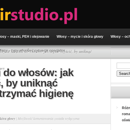
osy – maski, PEH i olejowanie
Włosy – mycie i skóra głowy
Włosy – och
Mycie szczotki do włosów: jak często czyścić, by uniknąć
łosy – typy włosów i sytuacje specjalne
owy
i do włosów: jak
, by uniknąć
utrzymać higienę
Różn
roma
Mycie
skóra głowy
|
Możliwość komentowania
została wyłączona
oświ
szczotki