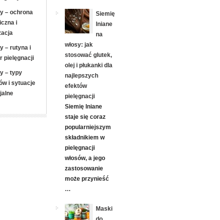
y – ochrona
Siemię
iczna i
lniane
zacja
na
włosy: jak
y – rutyna i
stosować glutek,
r pielęgnacji
olej i płukanki dla
y – typy
najlepszych
ów i sytuacje
efektów
jalne
pielęgnacji
Siemię lniane
staje się coraz
popularniejszym
składnikiem w
pielęgnacji
włosów, a jego
zastosowanie
może przynieść
…
Maski
do