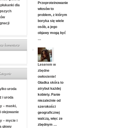
Przeproteinowanie
i płukanki dla
włosów to
epszych
problem, z którym
tów
boryka się wiele
gnacji
osób, a jego
objawy mogą być
…
ze komentarze
Leserem w
zbędne
ategorie
owłosienie!
Gładka skóra to
atrybut każdej
tylko uroda
kobiety. Panie
ż i uroda
niezależnie od
y – maski,
szerokości
i olejowanie
geograficznej
walczą, więc ze
y – mycie i
zbędnym …
a głowy