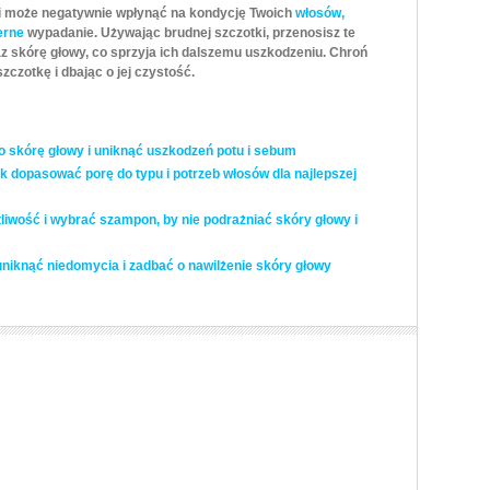
i może negatywnie wpłynąć na kondycję Twoich
włosów,
erne
wypadanie. Używając brudnej szczotki, przenosisz te
z skórę głowy, co sprzyja ich dalszemu uszkodzeniu. Chroń
szczotkę i dbając o jej czystość.
o skórę głowy i uniknąć uszkodzeń potu i sebum
k dopasować porę do typu i potrzeb włosów dla najlepszej
liwość i wybrać szampon, by nie podrażniać skóry głowy i
niknąć niedomycia i zadbać o nawilżenie skóry głowy