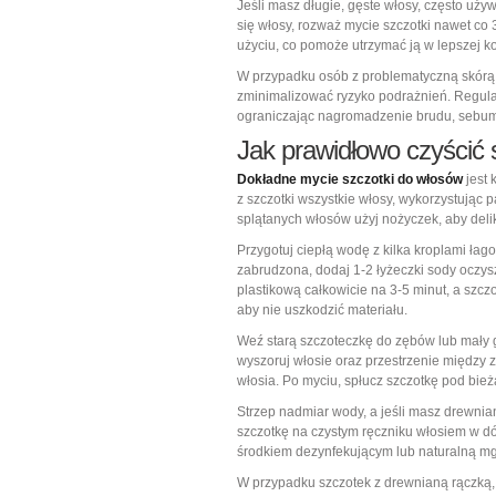
Jeśli masz długie, gęste włosy, często uży
się włosy, rozważ mycie szczotki nawet co 
użyciu, co pomoże utrzymać ją w lepszej ko
W przypadku osób z problematyczną skórą gł
zminimalizować ryzyko podrażnień. Regular
ograniczając nagromadzenie brudu, sebum
Jak prawidłowo czyścić
Dokładne mycie szczotki do włosów
jest 
z szczotki wszystkie włosy, wykorzystując
splątanych włosów użyj nożyczek, aby delik
Przygotuj ciepłą wodę z kilka kroplami łag
zabrudzona, dodaj 1-2 łyżeczki sody oczys
plastikową całkowicie na 3-5 minut, a szcz
aby nie uszkodzić materiału.
Weź starą szczoteczkę do zębów lub mały g
wyszoruj włosie oraz przestrzenie między
włosia. Po myciu, spłucz szczotkę pod bie
Strzep nadmiar wody, a jeśli masz drewnian
szczotkę na czystym ręczniku włosiem w dół
środkiem dezynfekującym lub naturalną mgi
W przypadku szczotek z drewnianą rączką, c