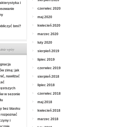
sierpień 2020
akterystyka i
czerwiec 2020
osowanie
ny
maj 2020
kwiecień 2020
obliczyć bmi?
marzec 2020
luty 2020
atnie wpisy
sierpień 2019
lipiec 2019
ęgnacja
czerwiec 2019
ów zimą: jak
nić, nawilżać
sierpień 2018
kać
lipiec 2018
zęstszych
czerwiec 2018
ów w sezonie
du
maj 2018
y bez blasku
kwiecień 2018
k rozpoznać
marzec 2018
czyny i
ecznie