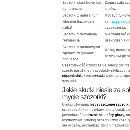
Szczotki plastikowe lub
Zanurz całą sz
syntetyczne
zębów.
Szczotki z naturalnym
Moczyć tylko wł
włosiem (np. włosie
zamaczania dr
dzika)
czyszczenia.
Szczotki z drewnianą
Nie zanurzać c
rękojeścią
uszkodzenia d
Szczotki z metalowymi
Unikaj dostani
ząbkami w gumowej
rozwojowi pleśn
poduszce
Częstotliwość czyszczenia zależy od int
często narażane na produkty stylizacyjne
odpowiednia konserwacja
wykonana zgodn
szczotki.
Jakie skutki niesie za s
mycie szczotki?
Unikaj używania
nieczyszczonej szczotki
oraz resztki kosmetyków do stylizacji, c
powodować
podrażnienia skóry głowy
, c
użytkowanie brudnej szczotki zwiększa r
się włosów, prowadząc do ich matowego 