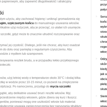
em papierowym, aby zapewnić długotrwałość i atrakcyjny
przy
poły
ki
Seru
dym użyciu, aby zachować higienę i uniknąć gromadzenia się
końc
ługim, szpiczastym końcu
do manualnego usuwania włosów.
wybr
atnie użyj nożyczek, aby je przeciąć, co ułatwi ich usunięcie.
stos
zczotki, gdyż może to znacznie utrudnić rozczesywanie oraz
skut
chron
rzymać jej czystość. Dlatego, jeśli nie chcesz, aby kurz osadzał
rege
m do dołu oraz pamiętaj o regularnym czyszczeniu. Aby
włos
j wodzie z mydłem lub szamponem.
Odży
zesywania resztek brudu, a w przypadku lekko przyklejonego
skór
zoteczki.
kied
jak 
sów, użyj letniej wody o temperaturze około 30°C i dodaj kilka
obcią
tkę w wodzie przez 10-15 minut, co pozwoli na zmiękczenie
piel
stylizacji. Po namoczeniu, przystąp do
mycia szczotki
.
skut
ąbki, aby delikatnie usuwać brud i resztki włosów. Myj
Siem
zestrzenie między włosiem, gdzie zbiera się kurz i tłuszcz.
włos
gentów, ponieważ mogą one uszkodzić włosie lub materiał.
 skutecznie usuwają zanieczyszczenia bez naruszania struktury
stos