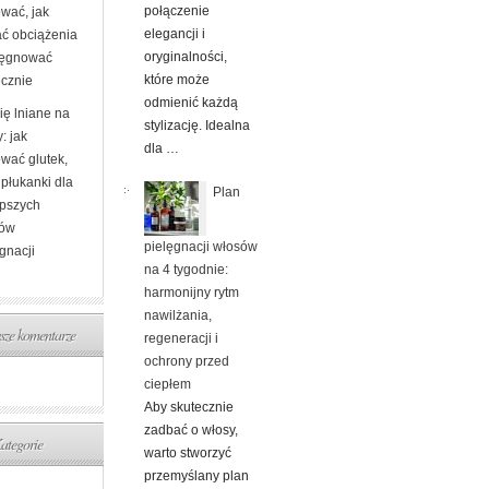
połączenie
ować, jak
elegancji i
ać obciążenia
oryginalności,
elęgnować
które może
ecznie
odmienić każdą
ię lniane na
stylizację. Idealna
: jak
dla …
ować glutek,
i płukanki dla
Plan
epszych
tów
pielęgnacji włosów
gnacji
na 4 tygodnie:
harmonijny rytm
nawilżania,
ze komentarze
regeneracji i
ochrony przed
ciepłem
Aby skutecznie
zadbać o włosy,
ategorie
warto stworzyć
przemyślany plan