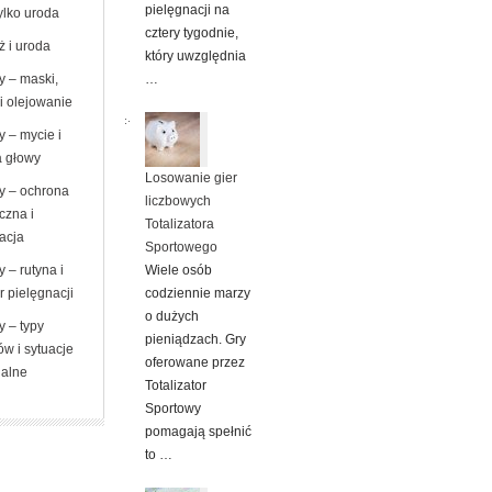
pielęgnacji na
ylko uroda
cztery tygodnie,
ż i uroda
który uwzględnia
…
y – maski,
i olejowanie
 – mycie i
a głowy
Losowanie gier
y – ochrona
liczbowych
czna i
Totalizatora
zacja
Sportowego
Wiele osób
 – rutyna i
codziennie marzy
 pielęgnacji
o dużych
y – typy
pieniądzach. Gry
w i sytuacje
oferowane przez
jalne
Totalizator
Sportowy
pomagają spełnić
to …