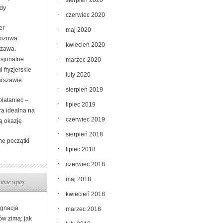
sierpień 2020
dy
czerwiec 2020
er
maj 2020
ozowa
kwiecień 2020
zawa.
esjonalne
marzec 2020
i fryzjerskie
luty 2020
rszawie
sierpień 2019
plataniec –
lipiec 2019
ra idealna na
czerwiec 2019
ą okazję
sierpień 2018
ne początki
lipiec 2018
czerwiec 2018
maj 2018
atnie wpisy
kwiecień 2018
ęgnacja
marzec 2018
ów zimą: jak