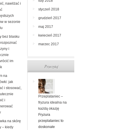
luty 2018
ić, nawilżać i
styczeń 2018
ać
zęstszych
grudzień 2017
ów w sezonie
maj 2017
du
kwiecień 2017
y bez blasku
k rozpoznać
marzec 2017
zyny i
ecznie
wrócić im
Przeczytaj
sk
m na
ówki: jak
ać i stosować,
kutecznie
Przeplataniec –
ić i
fryzura idealna na
nerować
każdą okazję
y
Fryzura
przeplataniec to
wka na skórę
doskonałe
y – kiedy