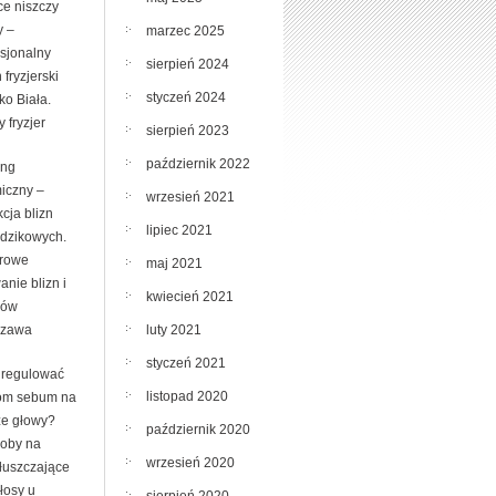
ce niszczy
y –
marzec 2025
esjonalny
sierpień 2024
 fryzjerski
styczeń 2024
ko Biała.
 fryzjer
sierpień 2023
październik 2022
ing
iczny –
wrzesień 2021
cja blizn
lipiec 2021
ądzikowych.
rowe
maj 2021
nie blizn i
kwiecień 2021
ków
luty 2021
szawa
styczeń 2021
uregulować
listopad 2020
om sebum na
ze głowy?
październik 2020
oby na
wrzesień 2020
tłuszczające
łosy u