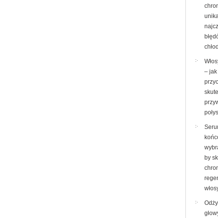
chron
unik
najc
błęd
chło
Włos
– ja
przyc
skut
przy
poły
Seru
końc
wybr
by s
chron
rege
włos
Odży
głow