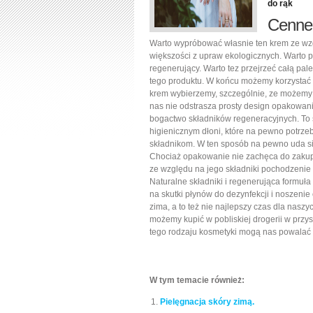
do rąk
Cenne 
Warto wypróbować własnie ten krem ze wzg
większości z upraw ekologicznych. Warto pa
regenerujący. Warto tez przejrzeć całą pal
tego produktu. W końcu możemy korzystać z
krem wybierzemy, szczególnie, ze możemy ku
nas nie odstrasza prosty design opakowania
bogactwo składników regeneracyjnych. To
higienicznym dłoni, które na pewno potrzeb
składnikom. W ten sposób na pewno uda si
Chociaż opakowanie nie zachęca do zakup
ze względu na jego składniki pochodzenie 
Naturalne składniki i regenerująca formuła
na skutki płynów do dezynfekcji i noszeni
zima, a to też nie najlepszy czas dla nasz
możemy kupić w pobliskiej drogerii w przy
tego rodzaju kosmetyki mogą nas powalać 
W tym temacie również:
Pielęgnacja skóry zimą.