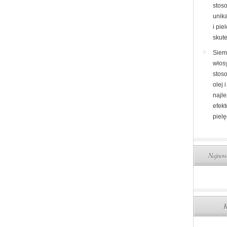
stos
unik
i pi
skut
Siem
włosy
stos
olej 
najl
efek
pielę
Najnows
K