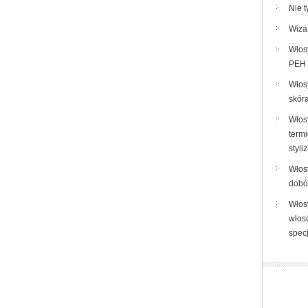
Nie t
Wiza
Włos
PEH 
Włosy
skór
Włos
termi
styli
Włosy
dobór
Włos
włosó
spec