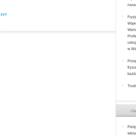
nasa
czyn
Fryzj
Wąw
Wars
Prof
usług
w Wa
Prze
fryzu
każd
Trud
Ost
Piel
włos