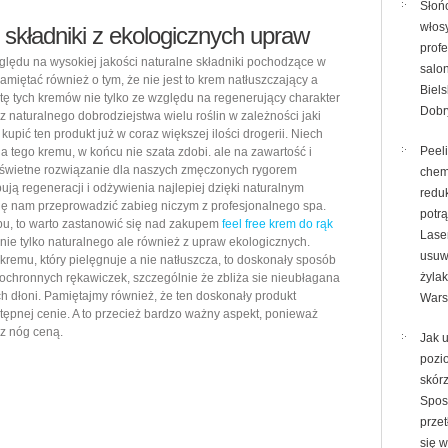
Słoń
włos
składniki z ekologicznych upraw
prof
lędu na wysokiej jakości naturalne składniki pochodzące w
salon
miętać również o tym, że nie jest to krem natłuszczający a
Biels
etę tych kremów nie tylko ze względu na regenerujący charakter
Dobry
 naturalnego dobrodziejstwa wielu roślin w zależności jaki
pić ten produkt już w coraz większej ilości drogerii. Niech
Peel
 tego kremu, w końcu nie szata zdobi. ale na zawartość i
 świetne rozwiązanie dla naszych zmęczonych rygorem
chem
ują regeneracji i odżywienia najlepiej dzięki naturalnym
reduk
ę nam przeprowadzić zabieg niczym z profesjonalnego spa.
potr
u, to warto zastanowić się nad zakupem
feel free krem do rąk
Lase
nie tylko naturalnego ale również z upraw ekologicznych.
usuwa
 kremu, który pielęgnuje a nie natłuszcza, to doskonały sposób
żyla
e ochronnych rękawiczek, szczególnie że zbliża sie nieubłagana
ych dłoni. Pamiętajmy również, że ten doskonały produkt
War
stępnej cenie. A to przecież bardzo ważny aspekt, ponieważ
z nóg ceną.
Jak 
pozi
skór
Spos
prze
się w