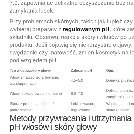
7,0, zapewniając delikatne oczyszczenie bez n
zamykania łusek.
Przy problemach skórnych, takich jak łupież czy
wybieraj preparaty z
regulowanym pH
, które z
składniki. Obserwuj reakcje skóry i włosów po 
produktu. Jeśli pojawią się niekorzystne objawy,
swędzenie czy matowość, zmień kosmetyk na l
pod względem pH.
Typ włosów/skóry głowy
Zalecane pH
Opis
Włosy zniszczone, farbowane,
4,5–5,0
Domykają łuski, 
wysokoporowate
Delikatne oczys
Włosy niskoporowate, normalne
6,0–7,0
zamykania łusek
Skóra z problemami (łupież,
Lekko kwaśne,
Wspierają barier
podrażnienia)
regulowane
stany zapalne.
Metody przywracania i utrzymania
pH włosów i skóry głowy