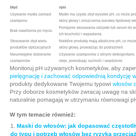
błąd
opis
Używanie mydła zamiast
Mydło ma często zbyt wysokie pH, co może pr
szamponu
skóry głowy i zniszczenia warstwy lipidowej w
Pomijanie stosowania odżywki lub serum do w
Brak nawilżenia po myciu
ich kruchości i wypadania.
Stosowanie zbyt wielu
Niektóre produkty mają alkaliczne pH, co m
produktów stylizacyjnych
skóry głowy, prowadząc do podrażnień.
Nieumiejętne dobieranie
Używanie szamponów z silnymi detergentami, k
szamponów
oleje, powodując suchość i swędzenie.
Monitoruj pH używanych kosmetyków, aby zape
pielęgnację i zachować odpowiednią kondycję 
produkty dedykowane Twojemu typowi
włosów o
Przy doborze kosmetyków zwracaj uwagę na skła
naturalnie pomagają w utrzymaniu równowagi p
W tym temacie również:
Maski do włosów: jak dopasować częstotl
do typu i potrzeb włosów bez ryzyka przecią