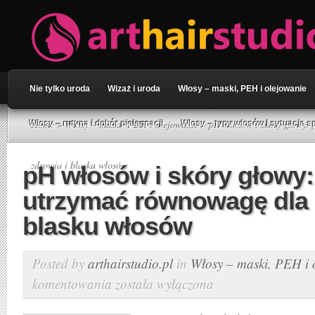
Nie tylko uroda
Wizaż i uroda
Włosy – maski, PEH i olejowanie
Home
»
Włosy – maski, PEH i olejowanie
» pH włosów i skóry głowy: 
Włosy – rutyna i dobór pielęgnacji
Włosy – typy włosów i sytuacje s
zdrowia i blasku włosów
pH włosów i skóry głowy:
utrzymać równowagę dla 
blasku włosów
Posted by
arthairstudio.pl
in
Włosy – maski, PEH i 
komentowania
została wyłączona
pH
włosów