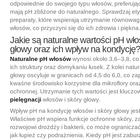
odpowiednie do swojego typu włosów, preferując
mają pH zbliżone do naturalnego. Sprawdzaj etyk
preparaty, które wspierają utrzymanie równowagi
włosów, co przyczyni się do ich zdrowia i piękna
Jakie są naturalne wartości pH wło
głowy oraz ich wpływ na kondycję
Naturalne pH włosów
wynosi około 3,6–3,8, co
ich struktury oraz domykaniu łusek. Z kolei natu
głowy oscyluje w granicach od 4,5 do 6,0, co z
kwaśne środowisko korzystne dla mikroflory oraz
ochronnej. Utrzymanie tych wartości jest kluczo
pielęgnacji
włosów i skóry głowy.
Wpływ pH na kondycję włosów i skóry głowy jes
Właściwe pH wspiera funkcje ochronne skóry, z
rozwojowi drożdży i bakterii, co może ogranicza
jak łupież czy podrażnienia. Kiedy pH jest zabu