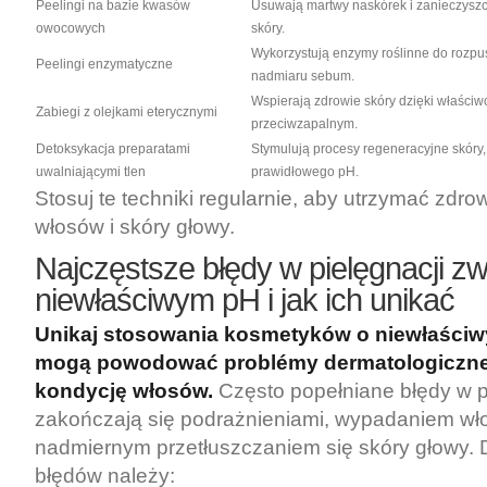
Peelingi na bazie kwasów
Usuwają martwy naskórek i zanieczyszc
owocowych
skóry.
Wykorzystują enzymy roślinne do rozpu
Peelingi enzymatyczne
nadmiaru sebum.
Wspierają zdrowie skóry dzięki właściw
Zabiegi z olejkami eterycznymi
przeciwzapalnym.
Detoksykacja preparatami
Stymulują procesy regeneracyjne skóry,
uwalniającymi tlen
prawidłowego pH.
Stosuj te techniki regularnie, aby utrzymać zd
włosów i skóry głowy.
Najczęstsze błędy w pielęgnacji z
niewłaściwym pH i jak ich unikać
Unikaj stosowania kosmetyków o niewłaściw
mogą powodować problémy dermatologiczne
kondycję włosów.
Często popełniane błędy w p
zakończają się podrażnieniami, wypadaniem wł
nadmiernym przetłuszczaniem się skóry głowy. 
błędów należy: