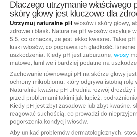
Dlaczego utrzymanie właściwego 
skóry głowy jest kluczowe dla zdro
Utrzymuj naturalne pH
włosów i skóry głowy, a
zdrowie i blask. Naturalne pH włosów oscyluje w
5,5, co oznacza, że jest lekko kwaśne. Takie 
łuski włosów, co poprawia ich gładkość, lśnienie
uszkodzenia. Kiedy pH jest zaburzone,
włosy
mo
matowe, łamliwe i bardziej podatne na uszkodze
Zachowanie równowagi pH na skórze głowy jest
ochrony mikrobiomu, który odgrywa istotną rolę 
Naturalnie kwaśne pH utrudnia rozwój drożdży i b
przed problemami takimi jak łupież, podrażnienia
Kiedy pH jest zbyt zasadowe lub zbyt kwaśne, 
reagować suchością, co prowadzi do nieprzyje
pogorszenia kondycji włosów.
Aby unikać problemów dermatologicznych, stosu