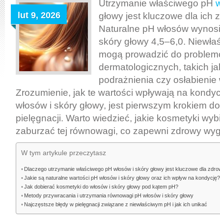
i
Utrzymanie właściwego pH
skóry
lut 9, 2026
głowy jest kluczowe dla ich z
głowy:
Naturalne pH włosów wynosi 
jak
skóry głowy 4,5–6,0. Niewła
utrzymać
mogą prowadzić do proble
równowagę
dermatologicznych, takich jak
dla
podrażnienia czy osłabienie
zdrowia
Zrozumienie, jak te wartości wpływają na kondy
i
włosów i skóry głowy, jest pierwszym krokiem do
blasku
pielęgnacji. Warto wiedzieć, jakie kosmetyki wyb
włosów
zaburzać tej równowagi, co zapewni zdrowy wyg
W tym artykule przeczytasz
Dlaczego utrzymanie właściwego pH włosów i skóry głowy jest kluczowe dla zdrow
Jakie są naturalne wartości pH włosów i skóry głowy oraz ich wpływ na kondycję
Jak dobierać kosmetyki do włosów i skóry głowy pod kątem pH?
Metody przywracania i utrzymania równowagi pH włosów i skóry głowy
Najczęstsze błędy w pielęgnacji związane z niewłaściwym pH i jak ich unikać