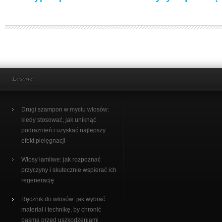
Losowe
Drugi szampon w myciu włosów:
kiedy stosować, jak uniknąć
podrażnień i uzyskać najlepszy
efekt pielęgnacji
Włosy łamliwe: jak rozpoznać
przyczyny i skutecznie wspierać ich
regenerację
Ręcznik do włosów: jak wybrać
materiał i technikę, by chronić
pasma przed uszkodzeniami