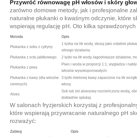
Przywróć równowagę pH włosów i skóry gło
zarówno domowe metody, jak i profesjonalne zab
naturalne płukanki o kwaśnym odczynie, które s
wspierają regulację pH. Oto kilka sprawdzonych 
Metoda
Opis
1 łyżka na litr wody, stosuj jako ostatnie płuk
Płukanka z soku z cytryny
silnego działania.
Płukanka z octu jabłkowego
2 łyżki na litr wody, łagodniejsze działanie, 
Piwo i woda w proporcji 1:1, wygładza i nabły
Płukanka z piwa
włosów wysokoporowatych.
Płukanka z kawy (dla włosów
3 łyżki mielonej kawy zaparzone na litr wrząt
ciemnych)
włosy.
Sok lub żel aloesowy rozcieńczony wodą, obn
Aloes
dokładnie spłukaj.
W salonach fryzjerskich korzystaj z profesjonal
które wspierają przywracanie naturalnego pH sk
rozważyć:
Zabieg
Opis