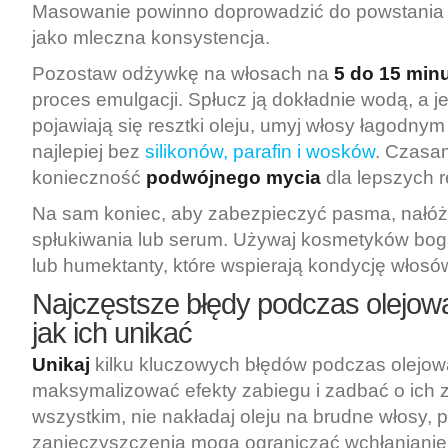
Masowanie powinno doprowadzić do powstania e
jako mleczna konsystencja.
Pozostaw odżywkę na włosach na
5 do 15 min
proces emulgacji. Spłucz ją dokładnie wodą, a je
pojawiają się resztki oleju, umyj włosy łagodn
najlepiej bez
silikonów, parafin i wosków
. Czasa
konieczność
podwójnego mycia
dla lepszych r
Na sam koniec, aby zabezpieczyć pasma, nałó
spłukiwania lub serum. Używaj kosmetyków bog
lub humektanty, które wspierają kondycję włosó
Najczęstsze błędy podczas olejowa
jak ich unikać
Unikaj
kilku kluczowych błędów podczas olejow
maksymalizować efekty zabiegu i zadbać o ich 
wszystkim, nie nakładaj oleju na brudne włosy,
zanieczyszczenia mogą ograniczać wchłanianie o