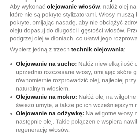
Aby wykonać
olejowanie włosów
, nałóż olej n
które nie są pokryte stylizatorami. Włosy muszą
pokryte, omijając nasadę, aby nie obciążyć zdr
oleju dopasuj do długości i gęstości włosów. Prz
podgrzej olej w dłoniach, co ułatwi jego rozprow
Wybierz jedną z trzech
technik olejowania
:
Olejowanie na sucho:
Nałóż niewielką ilość 
uprzednio rozczesane włosy, omijając skórę gł
równomiernie rozprowadzić olej, najlepiej przy
naturalnym włosiem.
Olejowanie na mokro:
Nałóż olej na wilgotne 
świeżo umyte, a także po ich wcześniejszym 
Olejowanie na odżywkę:
Na wilgotne włosy 
następnie olej. Takie połączenie wspiera nawil
regenerację włosów.