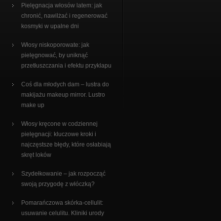
Pielęgnacja włosów latem: jak
chronić, nawilżać i regenerować
kosmyki w upalne dni
Włosy niskoporowate: jak
pielęgnować, by uniknąć
przetłuszczania i efektu przyklapu
Coś dla młodych dam – lustra do
makijażu makeup mirror. Lustro
make up
Włosy kręcone w codziennej
pielęgnacji: kluczowe kroki i
najczęstsze błędy, które osłabiają
skręt loków
Szydełkowanie – jak rozpocząć
swoją przygodę z włóczką?
Pomarańczowa skórka-cellulit:
usuwanie celulitu. Kliniki urody