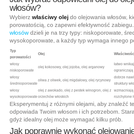
włosów?
Wybierz
właściwy olej
do olejowania włosów, kie
porowatością, co zapewni efektywność zabiegu
włosów
dzieli je na trzy typy: niskoporowate, śr
wysokoporowate, a każdy typ wymaga innego po
Typ
Olej
Właściwośc
porowatości
włosy
łatwo wnikaj
olej kokosowy, olej jojoba, olej arganowy
niskoporowate
ograniczają 
włosy
dobrze nawil
oliwa z oliwek, olej migdałowy, olej rycynowy
średnioporowate
struktury wł
włosy
olej z awokado, olej z pestek winogron, olej z
wzmacniają 
wysokoporowate
orzechów włoskich
rozchylone ł
Eksperymentuj z różnymi olejami, aby znaleźć ten
odpowiada Twoim włosom i ich potrzebom. Staraj 
gdyż idealny olej może wymagać kilku prób.
Jak poprawnie wykonać olejowani