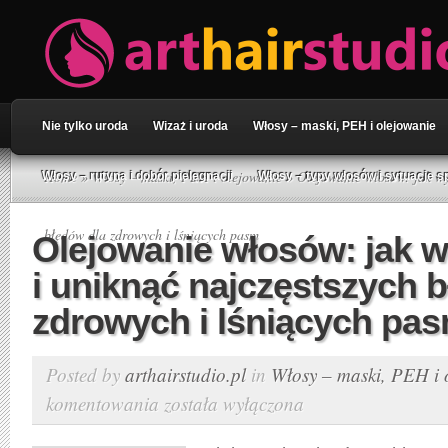
Nie tylko uroda
Wizaż i uroda
Włosy – maski, PEH i olejowanie
Home
»
Włosy – maski, PEH i olejowanie
» Olejowanie włosów: jak wyb
Włosy – rutyna i dobór pielęgnacji
Włosy – typy włosów i sytuacje s
błędów dla zdrowych i lśniących pasm
Olejowanie włosów: jak w
i uniknąć najczęstszych 
zdrowych i lśniących pa
Posted by
arthairstudio.pl
in
Włosy – maski, PEH i 
komentowania
została wyłączona
Olejowanie
włosów: