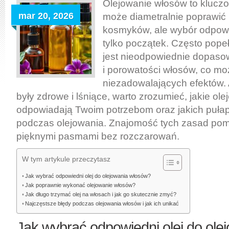
jak
Olejowanie włosów to kluczo
wybrać
mar 20, 2026
może diametralnie poprawić
olej
kosmyków, ale wybór odpowi
i
tylko początek. Często pop
uniknąć
jest nieodpowiednie dopasow
najczęstszych
i porowatości włosów, co m
błędów
niezadowalających efektów.
dla
były zdrowe i lśniące, warto zrozumieć, jakie olej
zdrowych
odpowiadają Twoim potrzebom oraz jakich puła
i
podczas olejowania. Znajomość tych zasad pom
lśniących
pięknymi pasmami bez rozczarowań.
pasm
W tym artykule przeczytasz
Jak wybrać odpowiedni olej do olejowania włosów?
Jak poprawnie wykonać olejowanie włosów?
Jak długo trzymać olej na włosach i jak go skutecznie zmyć?
Najczęstsze błędy podczas olejowania włosów i jak ich unikać
Jak wybrać odpowiedni olej do ole