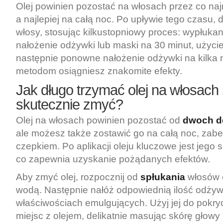
Olej powinien pozostać na włosach przez co naj
a najlepiej na całą noc. Po upływie tego czasu, 
włosy, stosując kilkustopniowy proces: wypłuka
nałożenie odżywki lub maski na 30 minut, użyc
następnie ponowne nałożenie odżywki na kilka m
metodom osiągniesz znakomite efekty.
Jak długo trzymać olej na włosach i
skutecznie zmyć?
Olej na włosach powinien pozostać od
dwoch do
ale możesz także zostawić go na całą noc, zab
czepkiem. Po aplikacji oleju kluczowe jest jego
co zapewnia uzyskanie pożądanych efektów.
Aby zmyć olej, rozpocznij od
spłukania
włosów c
wodą. Następnie nałóż odpowiednią ilość odżyw
właściwościach emulgujących. Użyj jej do pokry
miejsc z olejem, delikatnie masując skórę głowy