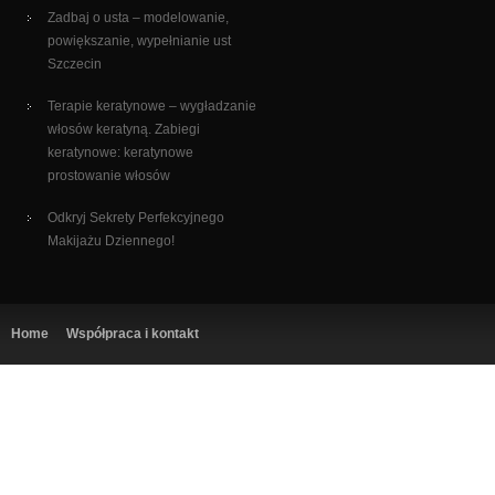
Zadbaj o usta – modelowanie,
powiększanie, wypełnianie ust
Szczecin
Terapie keratynowe – wygładzanie
włosów keratyną. Zabiegi
keratynowe: keratynowe
prostowanie włosów
Odkryj Sekrety Perfekcyjnego
Makijażu Dziennego!
Home
Współpraca i kontakt