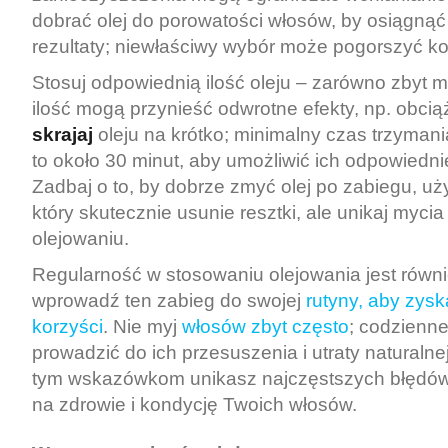
dobrać olej do porowatości włosów, by osiągną
rezultaty; niewłaściwy wybór może pogorszyć k
Stosuj odpowiednią ilość oleju – zarówno zbyt ma
ilość mogą przynieść odwrotne efekty, np. obci
skrajaj
oleju na krótko; minimalny czas trzymani
to około 30 minut, aby umożliwić ich odpowiedni
Zadbaj o to, by dobrze zmyć olej po zabiegu, 
który skutecznie usunie resztki, ale unikaj mycia
olejowaniu.
Regularność w stosowaniu olejowania jest równie
wprowadź ten zabieg do swojej
rutyny, aby zys
korzyści
. Nie myj
włosów zbyt często
; codzienn
prowadzić do ich przesuszenia i utraty naturalne
tym wskazówkom unikasz najczęstszych błędów,
na zdrowie i kondycję Twoich włosów.