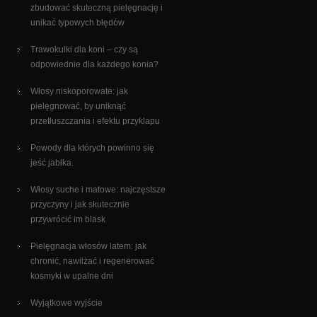
zbudować skuteczną pielęgnację i
unikać typowych błędów
Trawokulki dla koni – czy są
odpowiednie dla każdego konia?
Włosy niskoporowate: jak
pielęgnować, by uniknąć
przetłuszczania i efektu przyklapu
Powody dla których powinno się
jeść jabłka.
Włosy suche i matowe: najczęstsze
przyczyny i jak skutecznie
przywrócić im blask
Pielęgnacja włosów latem: jak
chronić, nawilżać i regenerować
kosmyki w upalne dni
Wyjątkowe wyjście