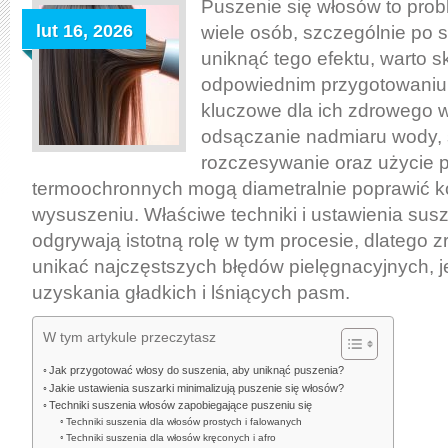
bez
Puszenie się włosów to prob
puszenia:
lut 16, 2026
wiele osób, szczególnie po 
techniki,
uniknąć tego efektu, warto s
ustawienia
odpowiednim przygotowaniu 
suszarki
kluczowe dla ich zdrowego w
i
odsączanie nadmiaru wody, 
najczęstsze
rozczesywanie oraz użycie 
błędy
termoochronnych mogą diametralnie poprawić 
pielęgnacyjne
wysuszeniu. Właściwe techniki i ustawienia susz
odgrywają istotną rolę w tym procesie, dlatego z
unikać najczęstszych błędów pielęgnacyjnych, j
uzyskania gładkich i lśniących pasm.
W tym artykule przeczytasz
Jak przygotować włosy do suszenia, aby uniknąć puszenia?
Jakie ustawienia suszarki minimalizują puszenie się włosów?
Techniki suszenia włosów zapobiegające puszeniu się
Techniki suszenia dla włosów prostych i falowanych
Techniki suszenia dla włosów kręconych i afro