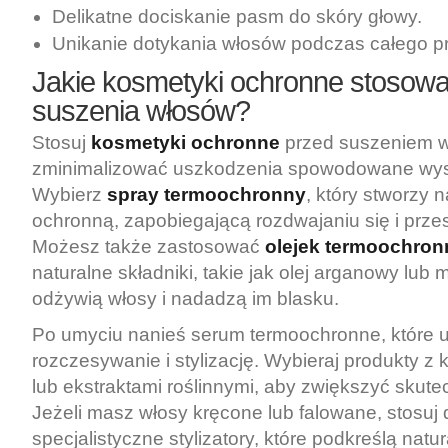
Delikatne dociskanie pasm do skóry głowy.
Unikanie dotykania włosów podczas całego p
Jakie kosmetyki ochronne stosow
suszenia włosów?
Stosuj
kosmetyki ochronne
przed suszeniem w
zminimalizować uszkodzenia spowodowane wys
Wybierz
spray termoochronny
, który stworzy
ochronną, zapobiegającą rozdwajaniu się i prz
Możesz także zastosować
olejek termoochron
naturalne składniki, takie jak olej arganowy lub m
odżywią włosy i nadadzą im blasku.
Po umyciu nanieś serum termoochronne, które u
rozczesywanie i stylizację. Wybieraj produkty z 
lub ekstraktami roślinnymi, aby zwiększyć skut
Jeżeli masz włosy kręcone lub falowane, stosuj
specjalistyczne stylizatory, które podkreślą natur