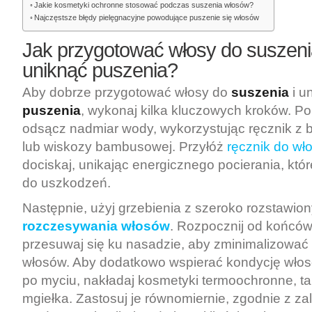
Jakie kosmetyki ochronne stosować podczas suszenia włosów?
Najczęstsze błędy pielęgnacyjne powodujące puszenie się włosów
Jak przygotować włosy do suszeni
uniknąć puszenia?
Aby dobrze przygotować włosy do
suszenia
i u
puszenia
, wykonaj kilka kluczowych kroków. Po
odsącz nadmiar wody, wykorzystując ręcznik z b
lub wiskozy bambusowej. Przyłóż
ręcznik do wł
dociskaj, unikając energicznego pocierania, kt
do uszkodzeń.
Następnie, użyj grzebienia z szeroko rozstawio
rozczesywania włosów
. Rozpocznij od końców
przesuwaj się ku nasadzie, aby zminimalizować
włosów. Aby dodatkowo wspierać kondycję włos
po myciu, nakładaj kosmetyki termoochronne, tak
mgiełka. Zastosuj je równomiernie, zgodnie z za