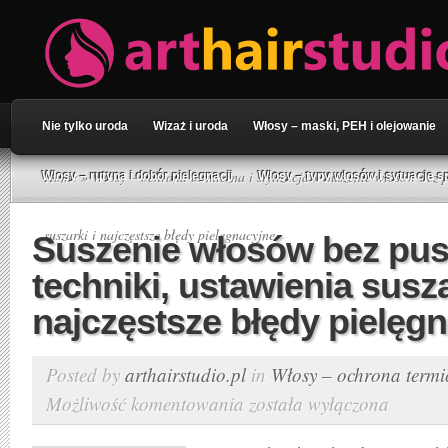
Nie tylko uroda
Wizaż i uroda
Włosy – maski, PEH i olejowanie
Home
»
Włosy – ochrona termiczna i stylizacja
» Suszenie włosów bez p
Włosy – rutyna i dobór pielęgnacji
Włosy – typy włosów i sytuacje s
suszarki i najczęstsze błędy pielęgnacyjne
Suszenie włosów bez pus
techniki, ustawienia susza
najczęstsze błędy pielęg
Posted by
arthairstudio.pl
in
Włosy – ochrona termic
Możliwość komentowania
została wyłączona
Suszenie
włosów