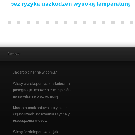
bez ryzyka uszkodzeń wysoką temperaturą
Losowe
Jak zrobić hennę w domu?
Włosy wysokoporowate: skuteczna
pielęgnacja, typowe błędy i sposób
na nawilżenie oraz ochronę
Maska humektantowa: optymalna
częstotliwość stosowania i sygnały
przeciążenia włosów
Włosy średnioporowate: jak