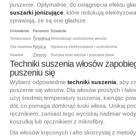
puszenie. Optymalnie, do osiągnięcia efektu gład
suszarki jonizujące
, które redukują elektryzow
sprawiają, że są one gładsze.
Ustawienie
Parametr
Działanie
Średnia
Temperatura
Minimalizuje uszkodzenia włosów
Niska
Siła nawiewu
Ogranicza elektryzowanie i uszkodzenia
Zimny
Nawiew
Domyka łuski włosów i poprawia blask
Techniki suszenia włosów zapobie
puszeniu się
Wybierz odpowiednie
techniki suszenia
, aby z
puszenie się włosów. Dla włosów prostych i falo
użyj średniej temperatury suszenia, kierując pow
dół, co pomaga domknąć łuski włosa. Unikaj po
ręcznikiem; zamiast tego wyciskaj nadmiar wod
koszulką lub ręcznikiem z mikrofibry.
Dla włosów kręconych i afro skorzystaj z metod