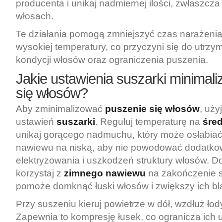
producenta i unikaj nadmiernej ilości, zwłaszcza
włosach.
Te działania pomogą zmniejszyć czas narażenia
wysokiej temperatury, co przyczyni się do utrzy
kondycji włosów oraz ograniczenia puszenia.
Jakie ustawienia suszarki minimali
się włosów?
Aby zminimalizować
puszenie się włosów
, uży
ustawień
suszarki
. Reguluj temperaturę na
śre
unikaj gorącego nadmuchu, który może osłabiać 
nawiewu na niską, aby nie powodować dodatk
elektryzowania i uszkodzeń struktury włosów. 
korzystaj z
zimnego nawiewu
na zakończenie s
pomoże domknąć łuski włosów i zwiększy ich bl
Przy suszeniu kieruj powietrze w dół, wzdłuż łod
Zapewnia to kompresję łusek, co ogranicza ich u