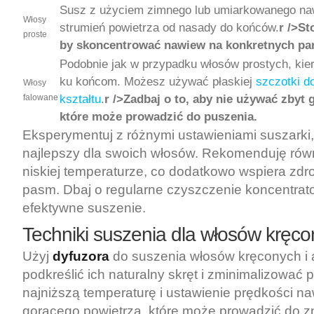
Susz z użyciem zimnego lub umiarkowanego naw
Włosy
strumień powietrza od nasady do końców.
r />St
proste
by skoncentrować nawiew na konkretnych par
Podobnie jak w przypadku włosów prostych, kie
ku końcom. Możesz używać płaskiej
szczotki d
Włosy
kształtu
.
r />Zadbaj o to, aby nie używać zbyt
falowane
które może prowadzić do puszenia.
Eksperymentuj z różnymi ustawieniami suszarki
najlepszy dla swoich włosów. Rekomenduję rów
niskiej temperaturze, co dodatkowo wspiera zdr
pasm. Dbaj o regularne czyszczenie koncentrat
efektywne suszenie.
Techniki suszenia dla włosów kręcon
Użyj
dyfuzora
do suszenia włosów kręconych i a
podkreślić ich naturalny skręt i zminimalizować 
najniższą temperaturę i ustawienie prędkości n
gorącego powietrza, które może prowadzić do z