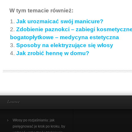
W tym temacie również:
Jak urozmaicać swój manicure?
Zdobienie paznokci – zabiegi kosmetyczn
bogatopłytkowe – medycyna estetyczna
Sposoby na elektryzujące się włosy
Jak zrobić hennę w domu?
Losowe
Włosy po rozjaśnianiu: jak
pielęgnować je krok po kroku, by