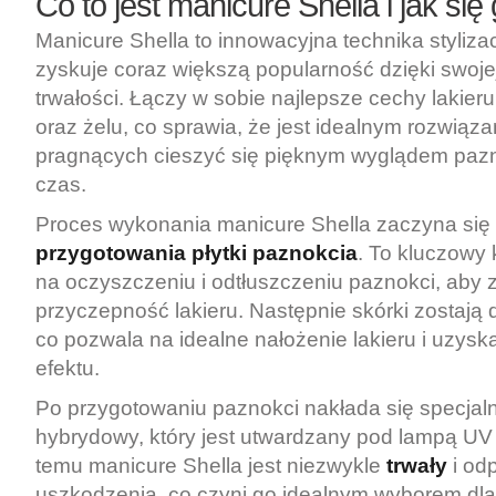
Co to jest manicure Shella i jak si
Manicure Shella to innowacyjna technika stylizac
zyskuje coraz większą popularność dzięki swojej
trwałości. Łączy w sobie najlepsze cechy lakie
oraz żelu, co sprawia, że jest idealnym rozwiąz
pragnących cieszyć się pięknym wyglądem pazn
czas.
Proces wykonania manicure Shella zaczyna się
przygotowania płytki paznokcia
. To kluczowy 
na oczyszczeniu i odtłuszczeniu paznokci, aby
przyczepność lakieru. Następnie skórki zostają d
co pozwala na idealne nałożenie lakieru i uzys
efektu.
Po przygotowaniu paznokci nakłada się specjaln
hybrydowy, który jest utwardzany pod lampą UV 
temu manicure Shella jest niezwykle
trwały
i od
uszkodzenia, co czyni go idealnym wyborem dl