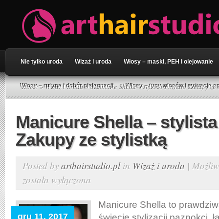
Nie tylko uroda
Wizaż i uroda
Włosy – maski, PEH i olejowanie
Home
»
Wizaż i uroda
» Manicure Shella – stylista Poznań. Zakupy ze s
Włosy – rutyna i dobór pielęgnacji
Włosy – typy włosów i sytuacje s
Manicure Shella – stylist
Zakupy ze stylistką
Posted by
arthairstudio.pl
in
Wizaż i uroda
|
Możliw
została wyłączona
Manicure Shella to prawdziw
gru 11, 2017
świecie stylizacji paznokci, 