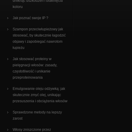
uniknąć uszkodzeń i blaknięcia
koloru
Jak poznać swoje IP ?
Szampon przeciwłupieżowy jak
stosować, by skutecznie łagodzić
objawy i zapobiegać nawrotom
łupieżu
Jak stosować proteiny w
pielęgnacji włosów: zasady,
częstotliwość i unikanie
przeproteinowania
Emulgowanie oleju odżywką: jak
skutecznie zmyć olej, unikając
przesuszenia i obciążenia włosów
Sprawdzone metody na lepszy
zarost
Włosy zniszczone przez