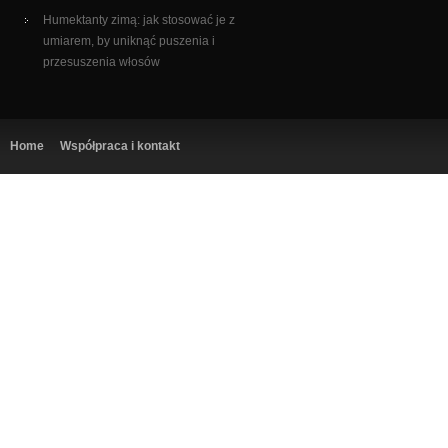
Humektanty zimą: jak stosować je z
umiarem, by uniknąć puszenia i
przesuszenia włosów
Home
Współpraca i kontakt