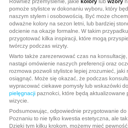
Również przemyślenie, jakie
kolory
lub
wzory
n
pomoże stylistce w dokonaniu wyboru, który bę
naszym stylem i osobowością. Być może chcem
odważne kolory na sezon letni, lub bardziej sto
odcienie na okazje formalne. W takim przypadku
przygotować kilka inspiracji, które mogą przysp
twórczy podczas wizyty.
Warto także zarezerwować czas na konsultację,
nastąpi omówienie naszych preferencji oraz oc
rozmowa pozwoli stylistce lepiej zrozumieć, jaki
osiągnąć. Może się okazać, że podczas konsulta
wypracować ciekawe pomysły lub wskazówki d
pielęgnacji
paznokci, które będą aktualizowane p
wizycie.
Podsumowując, odpowiednie przygotowanie do wi
Poznaniu to nie tylko kwestia estetyczna, ale ta
Dzięki tym kilku krokom, możemy mieć pewność