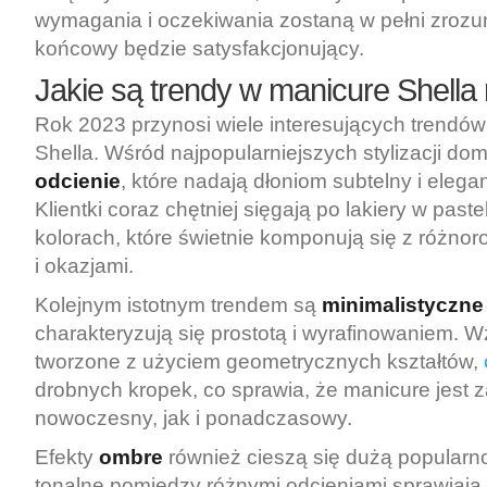
wymagania i oczekiwania zostaną w pełni zrozum
końcowy będzie satysfakcjonujący.
Jakie są trendy w manicure Shella
Rok 2023 przynosi wiele interesujących trendó
Shella. Wśród najpopularniejszych stylizacji do
odcienie
, które nadają dłoniom subtelny i elega
Klientki coraz chętniej sięgają po lakiery w pas
kolorach, które świetnie komponują się z różnor
i okazjami.
Kolejnym istotnym trendem są
minimalistyczne
charakteryzują się prostotą i wyrafinowaniem. W
tworzone z użyciem geometrycznych kształtów,
drobnych kropek, co sprawia, że manicure jest 
nowoczesny, jak i ponadczasowy.
Efekty
ombre
również cieszą się dużą popularno
tonalne pomiędzy różnymi odcieniami sprawiają