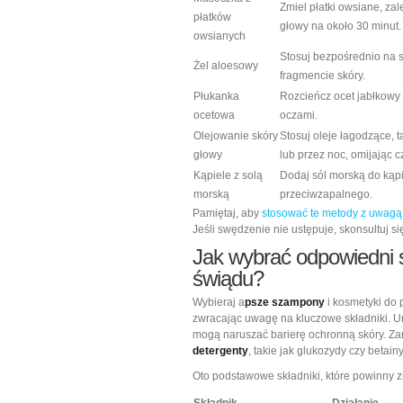
Zmiel płatki owsiane, zal
płatków
głowy na około 30 minut.
owsianych
Stosuj bezpośrednio na 
Żel aloesowy
fragmencie skóry.
Płukanka
Rozcieńcz ocet jabłkowy w
ocetowa
oczami.
Olejowanie skóry
Stosuj oleje łagodzące, t
głowy
lub przez noc, omijając 
Kąpiele z solą
Dodaj sól morską do kąpie
morską
przeciwzapalnego.
Pamiętaj, aby
stosować te metody z uwagą
Jeśli swędzenie nie ustępuje, skonsultuj si
Jak wybrać odpowiedni 
świądu?
Wybieraj a
psze szampony
i kosmetyki do 
zwracając uwagę na kluczowe składniki. Un
mogą naruszać barierę ochronną skóry. Zam
detergenty
, takie jak glukozydy czy betainy
Oto podstawowe składniki, które powinny 