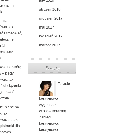
luty 2018
wrócić im
styczeń 2018
sk
grudzień 2017
m na
ówki: jak
maj 2017
ać i stosować,
kwiecień 2017
kutecznie
marzec 2017
ić i
nerować
y
Przeczytaj
wka na skórę
y – kiedy
ować, jak
Terapie
ać obciążenia
elęgnować
ecznie
keratynowe –
wygładzanie
ię lniane na
włosów keratyną.
: jak
Zabiegi
ować glutek,
keratynowe:
i płukanki dla
keratynowe
epszych