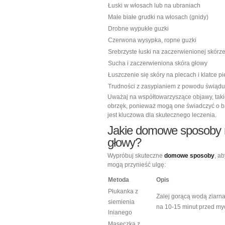
Łuski w włosach lub na ubraniach
Małe białe grudki na włosach (gnidy)
Drobne wypukłe guzki
Czerwona wysypka, ropne guzki
Srebrzyste łuski na zaczerwienionej skórz
Sucha i zaczerwieniona skóra głowy
Łuszczenie się skóry na plecach i klatce pi
Trudności z zasypianiem z powodu świądu
Uważaj na współtowarzyszące objawy, taki
obrzęk, ponieważ mogą one świadczyć o bar
jest kluczowa dla skutecznego leczenia.
Jakie domowe sposoby 
głowy?
Wypróbuj skuteczne
domowe sposoby
, a
mogą przynieść ulgę:
Metoda
Opis
Płukanka z
Zalej gorącą wodą ziarna
siemienia
na 10-15 minut przed my
lnianego
Maseczka z