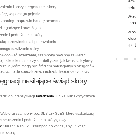
termi
nienia i sprzyja regeneracji skóry.
styli
 skórę, wspomaga gojenie.
Włosy
 zapalny i poprawia barierę ochronną.
dobór
i łagodzące i nawilżające.
Włos
enie i podrażnienia skóry.
włosó
kcji czerwienienia i podrażnienia.
spec
omaga nawilżenie skóry.
 powodować swędzenie, szampony powinny zawierać
 jak ketokonazol, czy keratolityczne jak kwas salicylowy.
zcza te, które mogą być źródłem potencjalnych alergenów.
tosowane do specyficznych potrzeb Twojej skóry głowy.
lęgnacji nasilające świąd skóry
adzi do intensyfikacji
swędzenia
. Unikaj kilku krytycznych
: Wybieraj szampony bez SLS czy SLES, które uszkadzają
przesuszenia i podrażnienia skóry głowy.
w
: Starannie spłukuj szampon do końca, aby uniknąć
nić skórę.