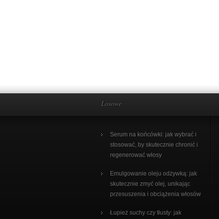
Losowe
Serum na końcówki: jak wybrać i
stosować, by skutecznie chronić i
regenerować włosy
Emulgowanie oleju odżywką: jak
skutecznie zmyć olej, unikając
przesuszenia i obciążenia włosów
Łupież suchy czy tłusty: jak