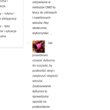
czna i
odżywianie w
zacja
metodzie OMO to
klucz do zdrowych
 – rutyna i
i nawilżonych
 pielęgnacji
włosów. Aby
y – typy
skutecznie
w i sytuacje
wykorzystać …
jalne
Jak
prawidłowo
używać dyfuzora
do suszarki, by
podkreślić skręt i
zwiększyć objętość
włosów
Zastosowanie
dyfuzora to
sprawdzony
sposób na
podkreślenie