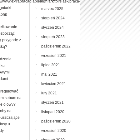
://www.extrapracadlapielegniarki.pl/slask/praca-
gniarki-
marzec 2025
y.php
sierpień 2024
ełkowanie –
styczeń 2024
rozpocząć
sierpień 2023
ą przygodę z
październik 2022
zką?
wrzesień 2021
dzenie
lipiec 2021
iku
owymi
maj 2021
dami
kwiecień 2021
uregulować
luty 2021
om sebum na
styczeń 2021
ze głowy?
oby na
listopad 2020
tłuszczające
październik 2020
łosy u
wrzesień 2020
dy