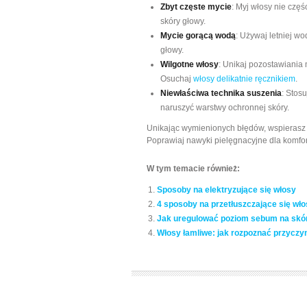
Zbyt częste mycie
: Myj włosy nie częś
skóry głowy.
Mycie gorącą wodą
: Używaj letniej w
głowy.
Wilgotne włosy
: Unikaj pozostawiania 
Osuchaj
włosy delikatnie ręcznikiem
.
Niewłaściwa technika suszenia
: Stos
naruszyć warstwy ochronnej skóry.
Unikając wymienionych błędów, wspierasz 
Poprawiaj nawyki pielęgnacyjne dla komfort
W tym temacie również:
Sposoby na elektryzujące się włosy
4 sposoby na przetłuszczające się wło
Jak uregulować poziom sebum na skór
Włosy łamliwe: jak rozpoznać przyczyn