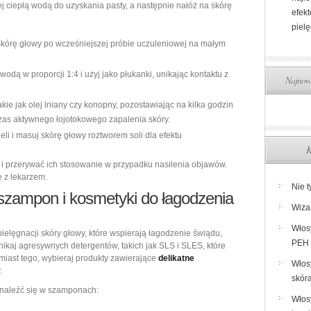
ej ciepłą wodą do uzyskania pasty, a następnie nałóż na skórę
efek
pielę
skórę głowy po wcześniejszej próbie uczuleniowej na małym
odą w proporcji 1:4 i użyj jako płukanki, unikając kontaktu z
Najnows
akie jak olej lniany czy konopny, pozostawiając na kilka godzin
czas aktywnego łojotokowego zapalenia skóry.
li i masuj skórę głowy roztworem soli dla efektu
K
i przerywać ich stosowanie w przypadku nasilenia objawów.
ę z lekarzem.
Nie t
szampon i kosmetyki do łagodzenia
Wiza
Włos
pielęgnacji skóry głowy, które wspierają łagodzenie świądu,
PEH 
ikaj agresywnych detergentów, takich jak SLS i SLES, które
iast tego, wybieraj produkty zawierające
delikatne
Włosy
.
skór
znaleźć się w szamponach:
Włos