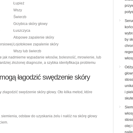
Łupież
przy
Wszy
poły
Świerzb
Seru
Grzybica skóry głowy
końc
e
Łuszczyca
wybr
Atopowe zapalenie skóry
by s
ersiowej
Łojotokowe zapalenie skóry
chron
Wszy lub świerzb
rege
e jak nadmierne wypadanie włosów, bolesność, mrowienie, lub
włos
dziej złożonej diagnozie, a szybka identyfikacja problemu
Odży
głow
mogą łagodzić swędzenie skóry
stos
unik
by złagodzić swędzenie skóry głowy. Oto kilka metod, które
i pi
skut
Siem
włosy
 siemienia, odstaw do uzyskania żelu i nałóż na skórę głowy
stos
ciem.
olej 
najl