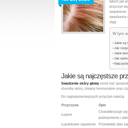
takich jak 
przyczyn te
swędzenie. 
swędzenia
ulgę.
W tym ar
Jakie są 
Jak rozp
Jakie do
Jak wybra
Najczęsts
Jakie są najczęstsze p
Swędzenie skóry głowy
może być spowodow
choroby skóry, zmiany hormonalne oraz cz
Do najpopularniejszych przyczyn należą:
Przyczyna
Opis
Charakteryzuje si
Łupież
podrażnienia i sta
Łojotokowe zapalenie
Przewlekły stan za