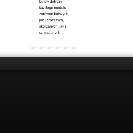
butów dotyczy
każdego modelu –
zarówno tańszych,
jak i droższych,
skórzanych, jak i
szmacianych. …