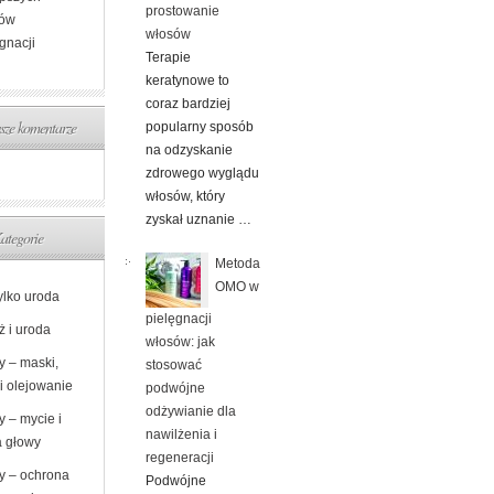
prostowanie
tów
włosów
gnacji
Terapie
keratynowe to
coraz bardziej
ze komentarze
popularny sposób
na odzyskanie
zdrowego wyglądu
włosów, który
zyskał uznanie …
ategorie
Metoda
OMO w
ylko uroda
pielęgnacji
ż i uroda
włosów: jak
y – maski,
stosować
i olejowanie
podwójne
odżywianie dla
 – mycie i
nawilżenia i
a głowy
regeneracji
y – ochrona
Podwójne