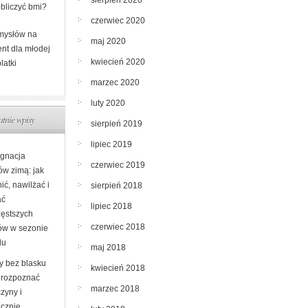
sierpień 2020
obliczyć bmi?
czerwiec 2020
mysłów na
maj 2020
ent dla młodej
kwiecień 2020
latki
marzec 2020
luty 2020
atnie wpisy
sierpień 2019
lipiec 2019
ęgnacja
czerwiec 2019
ów zimą: jak
ić, nawilżać i
sierpień 2018
ać
lipiec 2018
zęstszych
czerwiec 2018
ów w sezonie
du
maj 2018
y bez blasku
kwiecień 2018
k rozpoznać
marzec 2018
zyny i
ecznie