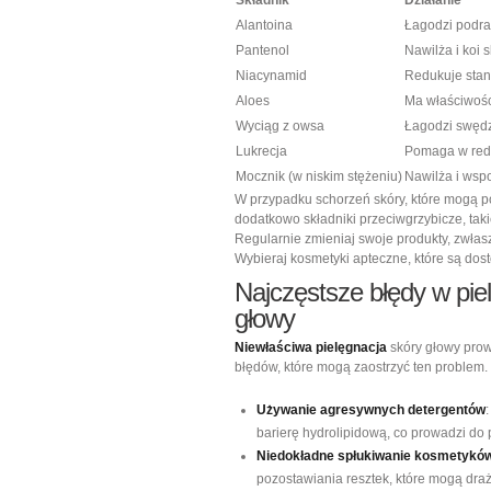
Składnik
Działanie
Alantoina
Łagodzi podraż
Pantenol
Nawilża i koi
Niacynamid
Redukuje stan
Aloes
Ma właściwośc
Wyciąg z owsa
Łagodzi swędz
Lukrecja
Pomaga w redu
Mocznik (w niskim stężeniu)
Nawilża i wsp
W przypadku schorzeń skóry, które mogą
dodatkowo składniki przeciwgrzybicze, takie
Regularnie zmieniaj swoje produkty, zwłas
Wybieraj kosmetyki apteczne, które są dos
Najczęstsze błędy w
pie
głowy
Niewłaściwa pielęgnacja
skóry głowy prow
błędów, które mogą zaostrzyć ten problem.
Używanie agresywnych detergentów
barierę hydrolipidową, co prowadzi do 
Niedokładne spłukiwanie kosmetykó
pozostawiania resztek, które mogą draż