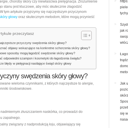
https
alergie, choroby skóry czy niewłaściwa pielęgnacja. Zrozumienie
przyczyny
go stanu jest kluczowe, aby móc skutecznie złagodzić
piele
W tym artykule przyjrzymy się najczęstszym przyczynom
i
tych
skóry głowy
oraz skutecznym metodom, które mogą przynieść
skuteczne
Szyd
sposoby
jak 
łagodzenia
tykule przeczytasz
swoj
świądu
włóc
najczęstsze przyczyny swędzenia skóry głowy?
oznać objawy wskazujące na konkretne schorzenia skóry głowy?
mowe sposoby mogą łagodzić swędzenie skóry głowy?
Łago
ć odpowiedni szampon i kosmetyki do łagodzenia świądu?
trądz
ze błędy w pielęgnacji nasilające świąd skóry głowy
dom
meto
rzyczyny swędzenia skóry głowy?
ane wieloma czynnikami, z których najczęstsze to alergie,
Jak 
ynniki środowiskowe.
pozi
skór
Spos
prze
ę nadmiernym złuszczaniem naskórka, co prowadzi do
się w
nu zapalnego.
nasa
palny związany z nadprodukcją łoju, objawiający się