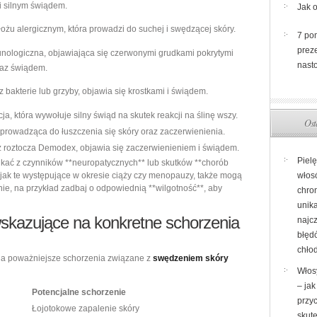
i silnym świądem.
Jak 
ożu alergicznym, która prowadzi do suchej i swędzącej skóry.
7 po
prez
ologiczna, objawiająca się czerwonymi grudkami pokrytymi
nasto
raz świądem.
akterie lub grzyby, objawia się krostkami i świądem.
ja, która wywołuje silny świąd na skutek reakcji na ślinę wszy.
Ost
, prowadząca do łuszczenia się skóry oraz zaczerwienienia.
roztocza Demodex, objawia się zaczerwienieniem i świądem.
Piel
kać z czynników **neuropatycznych** lub skutków **chorób
jak te występujące w okresie ciąży czy menopauzy, także mogą
włos
ie, na przykład zadbaj o odpowiednią **wilgotność**, aby
chron
unik
skazujące na konkretne
schorzenia
najc
błęd
chło
a poważniejsze schorzenia związane z
swędzeniem skóry
Włos
– ja
Potencjalne schorzenie
przyc
Łojotokowe zapalenie skóry
skut