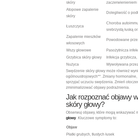
skóry
zaczerwienieniem 
Atopowe zapalenie
Dolegliwość o podł
skóry
Choroba autoimmun
Łuszczyca
srebrzystą łuską o
Zapalenie mieszków
Powodowane przez b
włosowych
Wszy głowowe
Pasożytnicza infekc
Grzybica skóry głowy
Infekcja grzybicza
Nużyca
Wywoływana przez 
Swędzenie skóry głowy może również wyni
ogólnoustrojowych**. Zmiany hormonalne, 
sprzyjać uczuciu swędzenia. Zmień otoczen
zminimalizować objawy podrażnienia.
Jak rozpoznać objawy w
skóry głowy
?
Obserwuj objawy, które mogą wskazywać n
głowy
. Kluczowe symptomy to:
Objaw
Płatki grubych, tłustych łusek