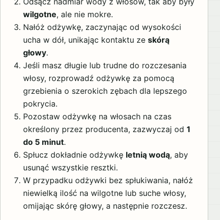
Odsącz nadmiar wody z włosów, tak aby były
wilgotne
, ale nie mokre.
Nałóż odżywkę, zaczynając od wysokości
ucha w dół, unikając kontaktu ze
skórą
głowy
.
Jeśli masz długie lub trudne do rozczesania
włosy, rozprowadź odżywkę za pomocą
grzebienia o szerokich zębach dla lepszego
pokrycia.
Pozostaw odżywkę na włosach na czas
określony przez producenta, zazwyczaj od
1
do 5 minut
.
Spłucz dokładnie odżywkę
letnią wodą
, aby
usunąć wszystkie resztki.
W przypadku odżywki bez spłukiwania, nałóż
niewielką ilość na wilgotne lub suche włosy,
omijając skórę głowy, a następnie rozczesz.