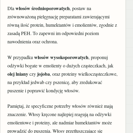
włosów średnioporowatych
Dla
, postaw na
zrównoważoną pielęgnację preparatami zawierającymi
równą ilość protein, humektantów i emolientów, zgodnie z
zasadą PEH. To zapewni im odpowiedni poziom
nawodnienia oraz ochrona.
włosów wysokoporowatych
W przypadku
, proponuj
odżywki bogate w emolienty o dużych cząsteczkach, jak
olej lniany
jojoba
czy
, oraz proteiny wielkocząsteczkowe,
na przykład jedwab czy pszenicę, aby zredukować
puszenie i poprawić kondycję włosów.
Pamiętaj, że specyficzne potrzeby włosów również mają
znaczenie. Włosy kręcone najlepiej reagują na odżywki
emolientowe i proteiny, ale nadmiar humektantów może
prowadzić do puszenia. Włosy przetłuszczające się