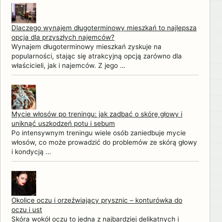
Dlaczego wynajem długoterminowy mieszkań to najlepsza
opcja dla przyszłych najemców?
Wynajem długoterminowy mieszkań zyskuje na
popularności, stając się atrakcyjną opcją zarówno dla
właścicieli, jak i najemców. Z jego …
Mycie włosów po treningu: jak zadbać o skórę głowy i
uniknąć uszkodzeń potu i sebum
Po intensywnym treningu wiele osób zaniedbuje mycie
włosów, co może prowadzić do problemów ze skórą głowy
i kondycją …
Okolice oczu i orzeźwiający prysznic – konturówka do
oczu i ust
Skóra wokół oczu to jedna z najbardziej delikatnych i