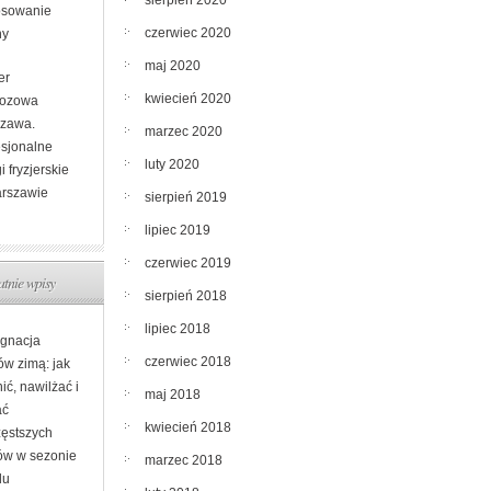
sierpień 2020
osowanie
czerwiec 2020
ny
maj 2020
er
kwiecień 2020
ozowa
zawa.
marzec 2020
esjonalne
luty 2020
i fryzjerskie
rszawie
sierpień 2019
lipiec 2019
czerwiec 2019
atnie wpisy
sierpień 2018
lipiec 2018
ęgnacja
czerwiec 2018
ów zimą: jak
ić, nawilżać i
maj 2018
ać
kwiecień 2018
zęstszych
ów w sezonie
marzec 2018
du