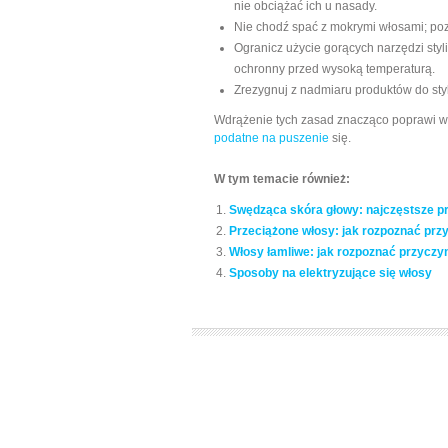
nie obciążać ich u nasady.
Nie chodź spać z mokrymi włosami; poz
Ogranicz użycie gorących narzędzi styli
ochronny przed wysoką temperaturą.
Zrezygnuj z nadmiaru produktów do styli
Wdrążenie tych zasad znacząco poprawi w
podatne na puszenie
się.
W tym temacie również:
Swędząca skóra głowy: najczęstsze p
Przeciążone włosy: jak rozpoznać przy
Włosy łamliwe: jak rozpoznać przyczyn
Sposoby na elektryzujące się włosy