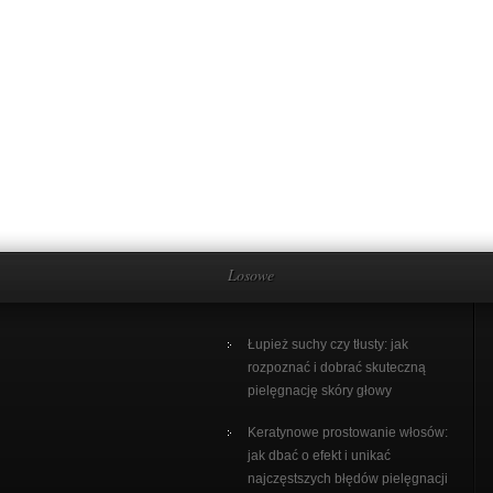
Losowe
Łupież suchy czy tłusty: jak
rozpoznać i dobrać skuteczną
pielęgnację skóry głowy
Keratynowe prostowanie włosów:
jak dbać o efekt i unikać
najczęstszych błędów pielęgnacji