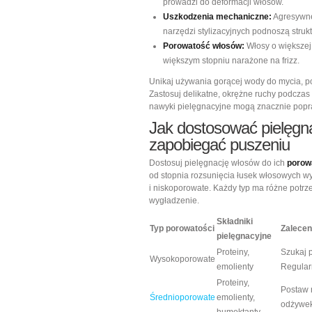
prowadzi do deformacji włosów.
Uszkodzenia mechaniczne:
Agresywne
narzędzi stylizacyjnych podnoszą struk
Porowatość włosów:
Włosy o większej 
większym stopniu narażone na frizz.
Unikaj używania gorącej wody do mycia, p
Zastosuj delikatne, okrężne ruchy podczas 
nawyki pielęgnacyjne mogą znacznie popra
Jak dostosować pielęgn
zapobiegać puszeniu
Dostosuj pielęgnację włosów do ich
porow
od stopnia rozsunięcia łusek włosowych w
i niskoporowate. Każdy typ ma różne potrz
wygładzenie.
Składniki
Typ porowatości
Zalecen
pielęgnacyjne
Proteiny,
Szukaj p
Wysokoporowate
emolienty
Regularn
Proteiny,
Postaw 
Średnioporowate
emolienty,
odżywek,