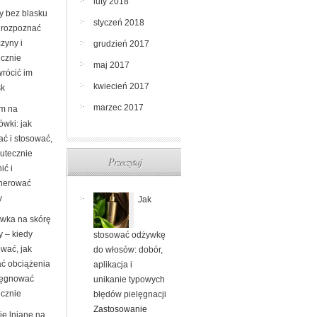
luty 2018
y bez blasku
styczeń 2018
k rozpoznać
zyny i
grudzień 2017
ecznie
maj 2017
wrócić im
kwiecień 2017
sk
marzec 2017
m na
ówki: jak
ać i stosować,
kutecznie
Przeczytaj
ić i
nerować
y
Jak
wka na skórę
y – kiedy
stosować odżywkę
ować, jak
do włosów: dobór,
ać obciążenia
aplikacja i
elęgnować
unikanie typowych
ecznie
błędów pielęgnacji
Zastosowanie
ię lniane na