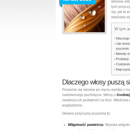
włosów, wil
tych przyczy
się, jak te
właściwe dz
W tym ar
Dlaczego 
Jak dosto
puszeniu
Metody my
Produkty 
Codzienne
Najczęsts
Dlaczego włosy puszą s
Puszenie się włosów po myciu wynika z rozc
nadmiernego puchnięcia. Włosy o
średniej
zwiększa ich podatność na frizz. Właściwa
wygładzenia.
Główne przyczyny puszenia to:
Wilgotność powietrza:
Wysoka wilgotno