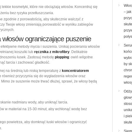
Włos
 lekkie kosmetyki, które nie obciążają włosów. Koncentruj się
– ja
żeniu bez ryzyka przetłuszczania.
przyc
e zgodnie z porowatością, aby skutecznie walczyć z
skut
czy Twoje włosy zmieniają porowatość w wyniku zabiegów
rycznych.
przy
poły
a włosów ograniczające puszenie
Seru
j efektywne metody mycia i suszenia. Unikaj pocierania włosów
końc
wełnianej koszulki lub
ręcznika z mikrofibry
. Delikatnie
dnoszeniu łusek. Zastosuj metodę
plopping
: owiń wilgotne
wybr
nąć tarcia i zachować gładkość.
by s
chron
ej na średnią lub niską temperaturę z
koncentratorem
 również przyczynia się do wygładzenia włosów oraz
rege
e. Mimo że suszenie może trwać dłużej, sprawi, że włosy będą
włos
Odży
głow
iskanie nadmiaru wody, aby uniknąć tarcia.
stos
ów w materiał na 15-30 minut, aby wchłonąć wodę bez
unik
i pi
ego powietrza, aby domknąć łuski włosów i ograniczyć
skut
e.
Siem