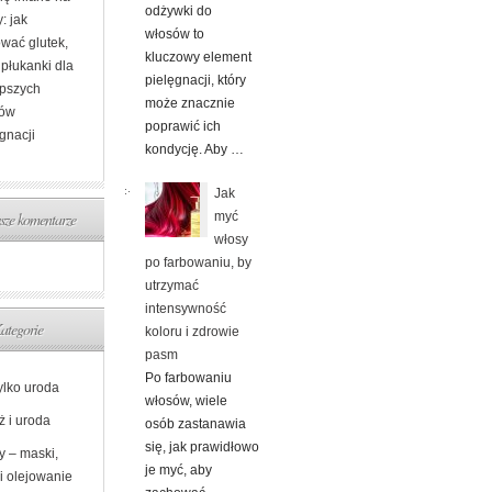
odżywki do
: jak
włosów to
ować glutek,
kluczowy element
i płukanki dla
pielęgnacji, który
epszych
może znacznie
tów
poprawić ich
gnacji
kondycję. Aby …
Jak
myć
ze komentarze
włosy
po farbowaniu, by
utrzymać
intensywność
ategorie
koloru i zdrowie
pasm
Po farbowaniu
ylko uroda
włosów, wiele
ż i uroda
osób zastanawia
się, jak prawidłowo
y – maski,
je myć, aby
i olejowanie