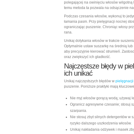
polegającej na owinięciu włosów wilgotną k
temu metoda ta pozwala na odsączenie na
Podczas czesania włosów, wykonuj to jedy
łamania pasm. Przy pielęgnacji nocnej stos
ograniczając puszenie. Chroniąc włosy prz
rana.
Unikaj dotykania włosów w trakcie suszenia
Optymalnie ustaw suszarkę na średnią lub n
aby precyzyjnie kierować strumień. Zasto
oraz zwiększyć ich gładkość.
Najczęstsze błędy w piel
ich unikać
Unikaj najczęstszych błędów w
pielęgnacji
puszenie. Poniższe praktyki mają kluczow
Nie myj włosów gorącą wodą; używaj le
Ogranicz agresywne czesanie; stosuj s
szarpania.
Nie stosuj zbyt silnych detergentów w
ryzyko dalszego uszkodzenia włosów.
Unikaj nakładania odżywek i masek zbyt