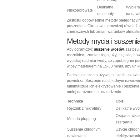
humektanty
Delikatne
Wybieraj
Niskoporowate
emolienty
na nawil
Zastosuj odpowiednie metody pielęgnacyjn
puszeniem. Okresowo sprawdzaj również, 
chemicznych lub zmian warunków atmosfe
Metody mycia i suszeni
Aby ograniczyć
puszenie włosów
, zastosu
ręcznikiem; zamiast tego, użyj miękkiej ba
wyciskaj nadmiar wody, co zapobiegnie po
włosy materiałem na 15-30 minut, aby unik
Podczas suszenia używaj suszarki ustawion
powietrza. Suszenie na chłodnym nawiewie
minimalizuje ich elektryzowanie i puszeni
mniej narażone na uszkodzenia.
Technika
Opis
Ręcznik z mikrofibry
Delikatne wyc
Owijanie włos
Metoda plopping
szarpania.
Suszenie chłodnym
Użycie chłodn
nawiewem
elektryzowani