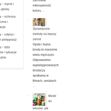
zachować
 – mycie i
intensywność
a głowy
koloru …
y – ochrona
czna i
zacja
Sprawdzone
metody na lepszy
 – rutyna i
zarost
 pielęgnacji
Gęsta i bujna
y – typy
broda to marzenie
w i sytuacje
wielu mężczyzn.
jalne
Odpowiednio
wypielęgnowanych
brodaczy
spotkamy w
filmach, serialach
…
Maski
do
włosów: jak