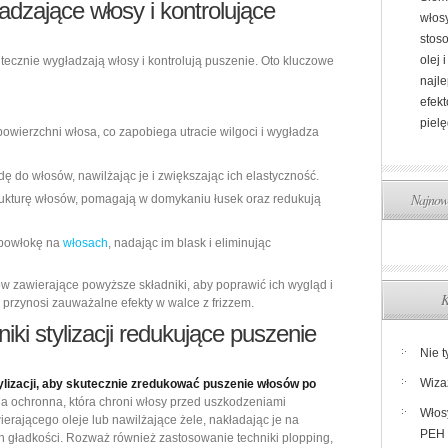
ładzające włosy i kontrolujące
włosy
stos
olej 
utecznie wygładzają włosy i kontrolują puszenie. Oto kluczowe
najl
efek
pielę
powierzchni włosa, co zapobiega utracie wilgoci i wygładza
ę do włosów, nawilżając je i zwiększając ich elastyczność.
Najnows
ukturę włosów, pomagają w domykaniu łusek oraz redukują
 powłokę na
włosach
, nadając im blask i eliminując
w zawierające powyższe składniki, aby poprawić ich wygląd i
K
e przynosi zauważalne efekty w walce z frizzem.
iki stylizacji redukujące puszenie
Nie t
Wiza
ylizacji, aby skutecznie zredukować puszenie włosów po
a ochronna, która chroni włosy przed uszkodzeniami
Włos
erającego oleje lub nawilżające żele, nakładając je na
PEH 
h gładkości. Rozważ również zastosowanie techniki plopping,