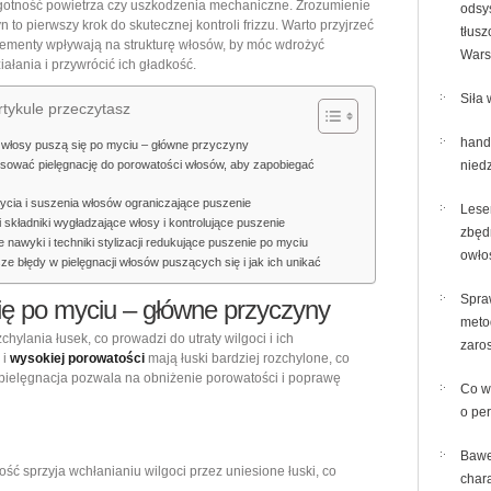
gotność powietrza czy uszkodzenia mechaniczne. Zrozumienie
odsy
myciu
n to pierwszy krok do skutecznej kontroli frizzu. Warto przyjrzeć
tłusz
 elementy wpływają na strukturę włosów, by móc wdrożyć
–
War
iałania i przywrócić ich gładkość.
przyczyny
i
Siła 
tykule przeczytasz
skuteczne
hand
włosy puszą się po myciu – główne przyczyny
sposoby
sować pielęgnację do porowatości włosów, aby zapobiegać
niedz
na
cia i suszenia włosów ograniczające puszenie
wygładzenie
Lese
i składniki wygładzające włosy i kontrolujące puszenie
i
zbęd
 nawyki i techniki stylizacji redukujące puszenie po myciu
owło
kontrolę
ze błędy w pielęgnacji włosów puszących się i jak ich unikać
frizz
Spra
ię po myciu – główne przyczyny
meto
hylania łusek, co prowadzi do utraty wilgoci i ich
zaros
i
wysokiej porowatości
mają łuski bardziej rozchylone, co
 pielęgnacja pozwala na obniżenie porowatości i poprawę
Co w
o pe
Bawe
ść sprzyja wchłanianiu wilgoci przez uniesione łuski, co
chara