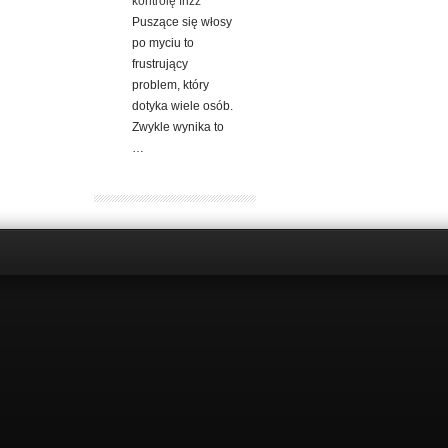
kontrolę frizz
Puszące się włosy
po myciu to
frustrujący
problem, który
dotyka wiele osób.
Zwykle wynika to
…