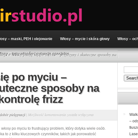
osy – maski, PEH i olejowanie
Włosy – mycie i skóra głowy
Włosy – och
acji
» Włosy puszą się po myciu – przyczyny i skuteczne sposoby na
łosy – typy włosów i sytuacje specjalne
ię po myciu –
kuteczne sposoby na
kontrolę frizz
Włosy
dobór pielęgnacji
|
Możliwość komentowania
została wyłączona
Walk
– od
puszą
tłusz
 włosy po myciu to frustrujący problem, który dotyka wiele osób.
się
ka to z kilku kluczowych czynników, takich jak porowatość
Lase
po