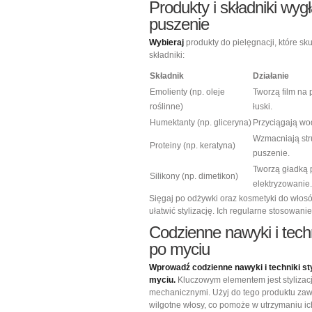
Produkty i składniki wyg
puszenie
Wybieraj
produkty do pielęgnacji, które sk
składniki:
Składnik
Działanie
Emolienty (np. oleje
Tworzą film na 
roślinne)
łuski.
Humektanty (np. gliceryna)
Przyciągają wod
Wzmacniają str
Proteiny (np. keratyna)
puszenie.
Tworzą gładką
Silikony (np. dimetikon)
elektryzowanie.
Sięgaj po odżywki oraz kosmetyki do włosó
ułatwić stylizację. Ich regularne stosowani
Codzienne nawyki i techn
po myciu
Wprowadź codzienne nawyki i techniki st
myciu.
Kluczowym elementem jest stylizacj
mechanicznymi. Użyj do tego produktu zawi
wilgotne włosy, co pomoże w utrzymaniu ic