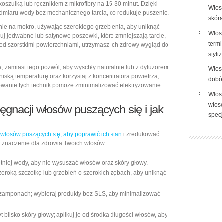
oszulką lub ręcznikiem z mikrofibry na 15-30 minut. Dzięki
Włosy
dmiaru wody bez mechanicznego tarcia, co redukuje puszenie.
skór
nie na mokro, używając szerokiego grzebienia, aby uniknąć
Włos
uj jedwabne lub satynowe poszewki, które zmniejszają tarcie,
termi
ed szorstkimi powierzchniami, utrzymasz ich zdrowy wygląd do
styli
; zamiast tego pozwól, aby wyschły naturalnie lub z dyfuzorem.
Włosy
iską temperaturę oraz korzystaj z koncentratora powietrza,
dobór
sowanie tych technik pomoże zminimalizować elektryzowanie
Włos
włosó
ęgnacji włosów puszących się i jak
spec
 włosów puszących się, aby poprawić ich stan
i zredukować
e znaczenie dla zdrowia Twoich włosów:
tniej wody, aby nie wysuszać włosów oraz skóry głowy.
zeroką szczotkę lub grzebień o szerokich zębach, aby uniknąć
 szamponach; wybieraj produkty bez SLS, aby minimalizować
 blisko skóry głowy; aplikuj je od środka długości włosów, aby