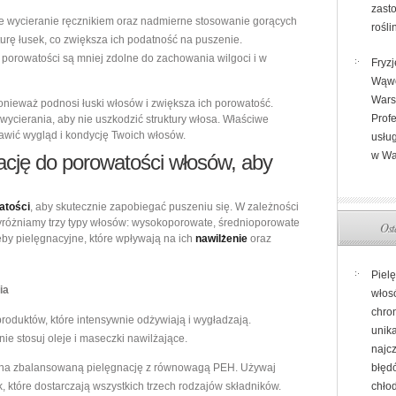
zast
 wycieranie ręcznikiem oraz nadmierne stosowanie gorących
rośli
turę łusek, co zwiększa ich podatność na puszenie.
porowatości są mniej zdolne do zachowania wilgoci i w
Fryzj
Wąw
Wars
onieważ podnosi łuski włosów i zwiększa ich porowatość.
Prof
wycierania, aby nie uszkodzić struktury włosa. Właściwe
wić wygląd i kondycję Twoich włosów.
usług
w Wa
ację do porowatości włosów, aby
atości
, aby skutecznie zapobiegać puszeniu się. W zależności
yróżniamy trzy typy włosów: wysokoporowate, średnioporowate
Ost
eby pielęgnacyjne, które wpływają na ich
nawilżenie
oraz
Piel
ia
włos
chron
roduktów, które intensywnie odżywiają i wygładzają.
unik
ie stosuj oleje i maseczki nawilżające.
najc
na zbalansowaną pielęgnację z równowagą PEH. Używaj
błęd
 które dostarczają wszystkich trzech rodzajów składników.
chło