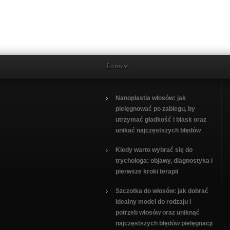
Losowe
Nanoplastia włosów: jak
pielęgnować po zabiegu, by
utrzymać gładkość i blask oraz
unikać najczęstszych błędów
Kiedy warto wybrać się do
trychologa: objawy, diagnostyka i
pierwsze kroki terapii
Szczotka do włosów: jak dobrać
idealny model do rodzaju i
potrzeb włosów oraz uniknąć
najczęstszych błędów pielęgnacji