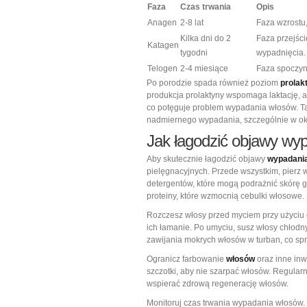
Faza
Czas trwania
Opis
Anagen
2-8 lat
Faza wzrostu
Kilka dni do 2
Faza przejści
Katagen
tygodni
wypadnięcia.
Telogen
2-4 miesiące
Faza spoczynk
Po porodzie spada również poziom
prolak
produkcja prolaktyny wspomaga laktację, 
co potęguje problem wypadania włosów. Ta
nadmiernego wypadania, szczególnie w okr
Jak łagodzić objawy wy
Aby skutecznie łagodzić objawy
wypadani
pielęgnacyjnych. Przede wszystkim, pierz 
detergentów, które mogą podrażnić skórę g
proteiny, które wzmocnią cebulki włosowe.
Rozczesz włosy przed myciem przy użyciu 
ich łamanie. Po umyciu, susz włosy chłodn
zawijania mokrych włosów w turban, co spr
Ogranicz farbowanie
włosów
oraz inne inwa
szczotki, aby nie szarpać włosów. Regular
wspierać zdrową regenerację włosów.
Monitoruj czas trwania wypadania włosów. 