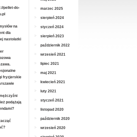
://pellet-do-
marzec 2025
.pl
sierpień 2024
mysłów na
styczeń 2024
ent dla
sierpień 2023
ej nastolatki
październik 2022
jer
wrzesień 2021
ozowa
lipiec 2021
zawa.
esjonalne
maj 2021
i fryzjerskie
kwiecień 2021
rszawie
luty 2021
mężczyźni
styczeń 2021
ież podążają
rendami?
listopad 2020
październik 2020
zacząć
ać?
wrzesień 2020