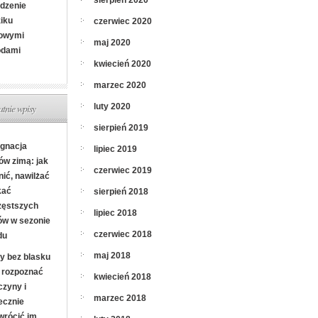
sierpień 2020
dzenie
ziku
czerwiec 2020
owymi
maj 2020
odami
kwiecień 2020
marzec 2020
luty 2020
atnie wpisy
sierpień 2019
ęgnacja
lipiec 2019
ów zimą: jak
czerwiec 2019
nić, nawilżać
kać
sierpień 2018
zęstszych
lipiec 2018
ów w sezonie
czerwiec 2018
du
maj 2018
y bez blasku
k rozpoznać
kwiecień 2018
czyny i
marzec 2018
ecznie
wrócić im