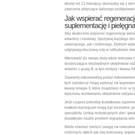
dłużej niż 12 miesięcy, skonsultuj się z d
zalecenia dotyczące dalszego postępowan
Jak wspierać regeneracj
suplementację i pielęgn
Aby skutecznie wspierać regenerację włos
witaminy i minerały. Spożywaj każdego dni
zwierzęcego, jak i roślinnego. Dobrym wybo
odgrywają kluczową rolę w odbudowie mi
Wprowadź do swojej diety także warzywa zi
dostarczające niezbędnych składników odży
witamin z grupy B, w tym biotyny i kwasu 
Zapewnij odpowiednią podaż mikroelement
tych substancji mogą wpłynąć na wypadan
kwasy omega-3, które znajdziesz m.in. w r
lepszemu wchłanianiu składników odżywcz
Jeśli czujesz potrzebę dodatkowej supleme
matkom karmiącym mogą być korzystne, je
specjalisty. Unikaj restrykcyjnych diet i 
dodatkowo nasilić problem wypadania wło
Warto również zwrócić uwagę na naturalne
roślinnych, takich jak olej kokosowy, arga