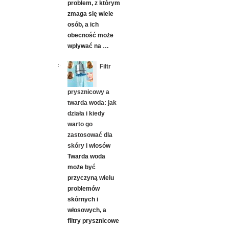
problem, z którym
zmaga się wiele
osób, a ich
obecność może
wpływać na …
Filtr
prysznicowy a
twarda woda: jak
działa i kiedy
warto go
zastosować dla
skóry i włosów
Twarda woda
może być
przyczyną wielu
problemów
skórnych i
włosowych, a
filtry prysznicowe