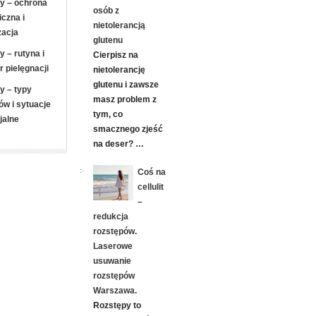
y – ochrona
osób z
iczna i
nietolerancją
zacja
glutenu
y – rutyna i
Cierpisz na
r pielęgnacji
nietolerancję
glutenu i zawsze
y – typy
masz problem z
ów i sytuacje
tym, co
jalne
smacznego zjeść
na deser? …
Coś na
cellulit
–
redukcja
rozstępów.
Laserowe
usuwanie
rozstępów
Warszawa.
Rozstępy to