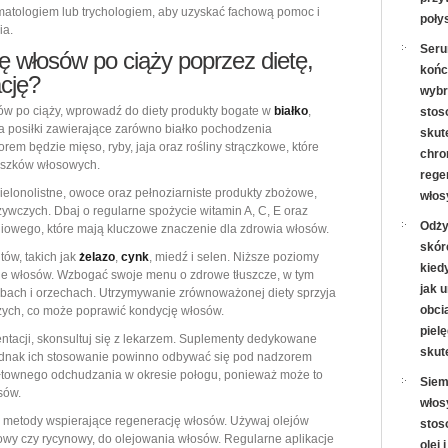
ermatologiem lub trychologiem, aby uzyskać fachową pomoc i
poły
ia.
Seru
ę włosów po ciąży poprzez dietę,
końc
ację?
wybr
ów po ciąży, wprowadź do diety produkty bogate w
białko
,
stos
a posiłki zawierające zarówno białko pochodzenia
skut
rem będzie mięso, ryby, jaja oraz rośliny strączkowe, które
chron
eszków włosowych.
rege
elonolistne, owoce oraz pełnoziarniste produkty zbożowe,
włos
wczych. Dbaj o regularne spożycie witamin A, C, E oraz
Odży
foliowego, które mają kluczowe znaczenie dla zdrowia włosów.
skór
ów, takich jak
żelazo
,
cynk
, miedź i selen. Niższe poziomy
kied
ie włosów. Wzbogać swoje menu o zdrowe tłuszcze, w tym
jak 
ybach i orzechach. Utrzymywanie zrównoważonej diety sprzyja
obcią
ych, co może poprawić kondycję włosów.
piel
ntacji, skonsultuj się z lekarzem. Suplementy dedykowane
skut
dnak ich stosowanie powinno odbywać się pod nadzorem
gwałtownego odchudzania w okresie połogu, ponieważ może to
Siem
sów.
włos
 metody wspierające regenerację włosów. Używaj olejów
stos
nowy czy rycynowy, do olejowania włosów. Regularne aplikacje
olej 