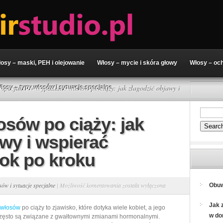
osy – maski, PEH i olejowanie
Włosy – mycie i skóra głowy
Włosy – och
 specjalne
» Wypadanie włosów po ciąży: jak złagodzić objawy i
łosy – typy włosów i sytuacje specjalne
sów po ciąży: jak
wy i wspierać
rok po kroku
Wypadanie
sów i sytuacje specjalne
|
Możliwość komentowania
została wyłączona
Obuw
włosów
Jak 
włosów
po ciąży to zjawisko, które dotyka wiele kobiet, a jego
po
w d
często są związane z gwałtownymi zmianami hormonalnymi.
ciąży: