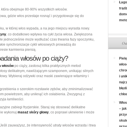
Łago
trąd
, która obejmuje 80-90% wszystkich włosów.
dom
owa, gdzie włos przestaje rosnąć i przygotowuje się do
met
u, w której włos wypada, a na jego miejscu wyrasta nowy.
tyny
, co dodatkowo wpływa na cykl życia włosa. Zwiększona
ale jednocześnie może wydłużać czas trwania fazy spoczynku,
Ost
kie synchronizacje cykli włosowych prowadzą do
esie karmienia piersią.
padania włosów po ciąży?
Piel
włos
a włosów
po ciąży, zastosuj kilka praktycznych metod
chro
włosy delikatnym, nawilżającym szamponem, unikając silnych
łowy. Wybieraj odżywki oraz maski zawierające witaminy i
i uni
najc
błęd
grzebienia o szerokim rozstawie zębów, aby zminimalizować
ym powietrzem, aby uniknąć ich osłabienia. Zrezygnuj z
chło
zyja łamliwości.
Włos
zyjne zabiegi fryzjerskie. Staraj się stosować delikatne
– ja
nie wykonuj
masaż skóry głowy
, co poprawi ukrwienie i może
przy
skut
Jeśli zauważysz, że intensywność utraty włosów wzrasta i trwa
przy