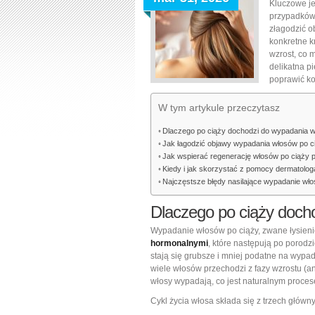
Kluczowe je
przypadków 
złagodzić o
konkretne k
wzrost, co 
delikatna p
poprawić ko
W tym artykule przeczytasz
Dlaczego po ciąży dochodzi do wypadania 
Jak łagodzić objawy wypadania włosów po c
Jak wspierać regenerację włosów po ciąży po
Kiedy i jak skorzystać z pomocy dermatolog
Najczęstsze błędy nasilające wypadanie wł
Dlaczego po ciąży doch
Wypadanie włosów po ciąży, zwane łysie
hormonalnymi
, które następują po porodz
stają się grubsze i mniej podatne na wypa
wiele włosów przechodzi z fazy wzrostu (a
włosy wypadają, co jest naturalnym proces
Cykl życia włosa składa się z trzech główny