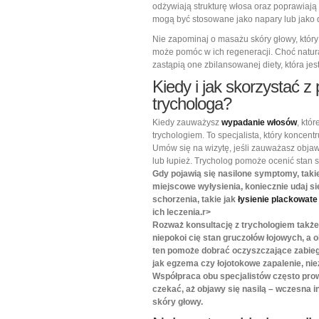
odżywiają strukturę włosa oraz poprawiają 
mogą być stosowane jako napary lub jako
Nie zapominaj o masażu skóry głowy, któr
może pomóc w ich regeneracji. Choć natur
zastąpią one zbilansowanej diety, która 
Kiedy i jak skorzystać 
trychologa?
Kiedy zauważysz
wypadanie włosów
, któ
trychologiem. To specjalista, który koncent
Umów się na wizytę, jeśli zauważasz obja
lub łupież. Trycholog pomoże ocenić stan 
Gdy pojawią się nasilone symptomy, takie 
miejscowe wyłysienia, koniecznie udaj s
schorzenia, takie jak
łysienie plackowate
ich leczenia.
r>
Rozważ konsultację z trychologiem takż
niepokoi cię stan gruczołów łojowych, a 
ten pomoże dobrać oczyszczające zabiegi
jak egzema czy łojotokowe zapalenie, ni
Współpraca obu specjalistów często prowa
czekać, aż objawy się nasilą – wczesna 
skóry głowy.