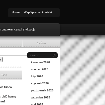
Home
Współpraca i kontakt
rona termiczna i stylizacja
Archiwa
maj 2026
kwiecień 2026
marzec 2026
Wizaż
luty 2026
styczeń 2026
ie friboo
październik 2025
zrobić hennę
wrzesień 2025
omu?
maj 2025