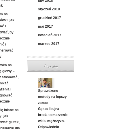
luty 2018
sk
styczeń 2018
m na
grudzień 2017
ówki: jak
ać i
maj 2017
ować, by
kwiecień 2017
ecznie
marzec 2017
ić i
nerować
y
Przeczytaj
wka na
ę głowy –
y stosować,
unikać
żenia i
Sprawdzone
ęgnować
metody na lepszy
ecznie
zarost
Gęsta i bujna
ię lniane na
broda to marzenie
y: jak
wielu mężczyzn.
ować glutek,
Odpowiednio
i płukanki dla