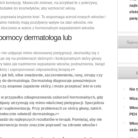
ich kondycję. Maseczki ziołowe, na przykład te z pokrzywy,
najl
 dodatek do kosmetyków, aby wzmocnić włosy.
efek
y poprawia krążenie krwi. To wspomaga wzrost nowych włosów i
pielę
alne metody mają pozytywny wpływ na stan włosów, nie
jest kluczowa w walce z hormonalnym wypadaniem włosów.
z pomocy dermatologa lub
Najnows
re nie ustępuje mimo stosowanej pielęgnacji, skonsultuj się z
ruje się na problemach skórnych i funkcjonalnych skóry głowy.
wy takie jak nadmierne wypadanie włosów, podrażnienia, świąd
skóry i zaproponować odpowiednią terapię.
r>
K
jak ból, silne swędzenie, zaczerwienienia, rany, strupy czy
ię do dermatologa. Dermatolog diagnozuje poważniejsze
czy atopowe zapalenie skóry, i może przepisać leki w celu
Nie 
e w przypadku zdiagnozowania zaburzeń hormonalnych, gdy
Wiza
objawy utrzymują się mimo właściwej pielęgnacji. Specjalista
Włos
 i suplementację. Przy problemach ze skórą głowy, takich
ezwłocznie odwiedź dermatologa.
r>
PEH 
dzi do najlepszych rezultatów w terapii. Pamiętaj, aby nie
Włos
interwencja może znacznie poprawić na zdrowie włosów i
skór