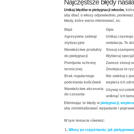
Najczęstsze błędy nasil
Unikaj błędów w pielęgnacji włosów
, któr
aby dbać o włosy odpowiednio, ponieważ
błędy, które warto eliminować, to:
Błąd
Opis
Agresywne zabiegi
Unikaj częstego 
stylizacyjne
ondulacja. Te dz
Niewłaściwe produkty
Stosuj szampony
do pielęgnacji
Wybieraj specja
Pomijanie ochrony
Zawsze stosuj o
termicznej
Zmniejsza to ry
Brak regularnego
Nie zwlekaj z p
podcinania końcówek
wspiera ich zdr
Niewłaściwe akcesoria
Używaj szczotek
do czesania
uniknąć ich łama
Eliminując te błędy w
pielęgnacji, wspier
aby zminimalizować wypadanie i poprawić
W tym temacie również:
Włosy po rozjaśnianiu: jak pielęgnować