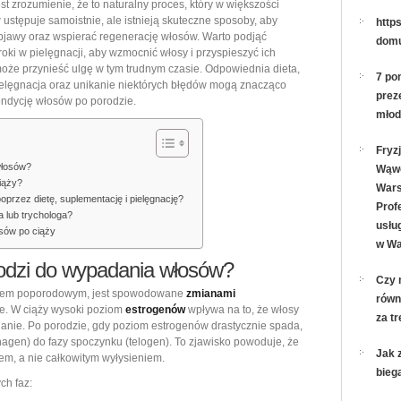
st zrozumienie, że to naturalny proces, który w większości
jak
ustępuje samoistnie, ale istnieją skuteczne sposoby, aby
https
bjawy oraz wspierać regenerację włosów. Warto podjąć
złagodzić
domu
roki w pielęgnacji, aby wzmocnić włosy i przyspieszyć ich
objawy
może przynieść ulgę w tym trudnym czasie. Odpowiednia dieta,
7 po
i
ielęgnacja oraz unikanie niektórych błędów mogą znacząco
prez
ndycję włosów po porodzie.
wspierać
młod
regenerację
krok
Fryz
po
włosów?
Wąw
iąży?
kroku
Wars
przez dietę, suplementację i pielęgnację?
Prof
a lub trychologa?
usług
osów po ciąży
w Wa
odzi do wypadania włosów?
Czy 
niem poporodowym, jest spowodowane
zmianami
równ
ie. W ciąży wysoki poziom
estrogenów
wpływa na to, że włosy
za t
danie. Po porodzie, gdy poziom estrogenów drastycznie spada,
nagen) do fazy spoczynku (telogen). To zjawisko powoduje, że
Jak 
em, a nie całkowitym wyłysieniem.
bieg
ch faz: