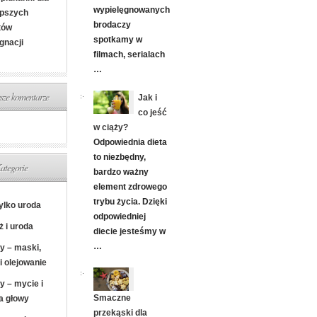
wypielęgnowanych
epszych
brodaczy
tów
spotkamy w
gnacji
filmach, serialach
…
ze komentarze
Jak i
co jeść
w ciąży?
Odpowiednia dieta
to niezbędny,
ategorie
bardzo ważny
element zdrowego
trybu życia. Dzięki
tylko uroda
odpowiedniej
ż i uroda
diecie jesteśmy w
…
y – maski,
i olejowanie
y – mycie i
Smaczne
a głowy
przekąski dla