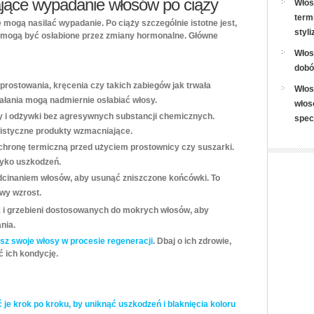
ające wypadanie włosów po ciąży
Włos
term
e mogą nasilać wypadanie. Po ciąży szczególnie istotne jest,
styli
 mogą być osłabione przez zmiany hormonalne. Główne
Włos
dobó
prostowania, kręcenia czy takich zabiegów jak trwała
Włos
iałania mogą nadmiernie osłabiać włosy.
włos
 i odżywki bez agresywnych substancji chemicznych.
spec
listyczne produkty wzmacniające.
chronę termiczną przed użyciem prostownicy czy suszarki.
zyko uszkodzeń.
odcinaniem włosów, aby usunąć zniszczone końcówki. To
owy wzrost.
 i grzebieni dostosowanych do mokrych włosów, aby
nia.
asz swoje włosy w procesie regeneracji
. Dbaj o ich zdrowie,
 ich kondycję.
 je krok po kroku, by uniknąć uszkodzeń i blaknięcia koloru