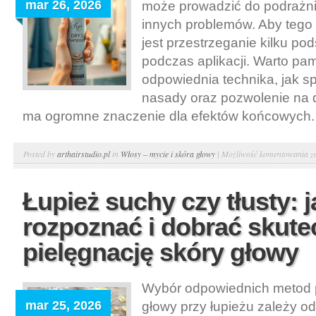
mar 26, 2026
może prowadzić do podrażni
d
t
innych problemów. Aby tego
i
jest przestrzeganie kilku p
p
podczas aplikacji. Warto pam
w
odpowiednia technika, jak s
d
nasady oraz pozwolenie na d
n
ma ogromne znaczenie dla efektów końcowych. W 
p
S
Posted by
arthairstudio.pl
in
Włosy – mycie i skóra głowy
|
Możliwość komentowania
z
s
j
Łupież suchy czy tłusty: j
s
rozpoznać i dobrać skute
k
p
pielęgnację skóry głowy
k
b
Wybór odpowiednich metod p
u
mar 25, 2026
głowy przy łupieżu zależy od
b