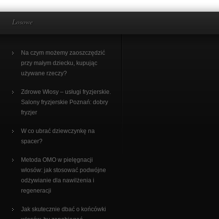
Losowe
Na czym możemy zaoszczędzić
przy małym dziecku, kupując
używane rzeczy?
Zdrowe Włosy – usługi fryzjerskie.
Salony fryzjerskie Poznań: dobry
fryzjer
W co ubrać dziewczynkę na
spacer?
Metoda OMO w pielęgnacji
włosów: jak stosować podwójne
odżywianie dla nawilżenia i
regeneracji
Jak skutecznie dbać o końcówki