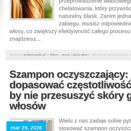
przeprowadzenie właściweg
chelatowania, który przywró
naturalny blask. Zanim jedna
zabiegu, musisz odpowiedni
włosy, co zwiększy efektywność całego procesu.
znajdziesz...
C
Posted by
arthairstudio.pl
in
Włosy – mycie i skóra głowy
|
Możliwość komentowania
z
w
k
Szampon oczyszczający: 
p
dopasować częstotliwość
k
j
by nie przesuszyć skóry g
b
włosów
u
o
m
Wielu z nas zadaje sobie pyt
i
mar 29, 2026
stosować szampon oczyszcz