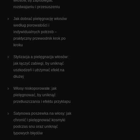
włosów, by zapobiegać
rozdwajaniu i przesuszeniu
Jak dobrać pielęgnację włosów
według porowatości i
indywidualnych potrzeb –
praktyczny przewodnik krok po
kroku
Stylizacja a pielęgnacja włosów:
jak łączyć zabiegi, by uniknąć
uszkodzeń i utrzymać efekt na
dłużej
Włosy niskoporowate: jak
pielęgnować, by uniknąć
przetłuszczania i efektu przyklapu
Satynowa poszewka na włosy: jak
chronić i pielęgnować kosmyki
podczas snu oraz uniknąć
typowych błędów