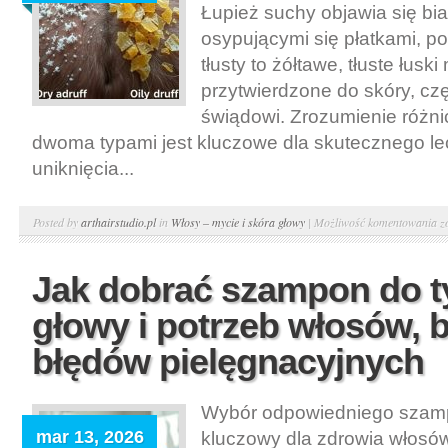
i
Łupież suchy objawia się bia
p
osypującymi się płatkami, p
s
tłusty to żółtawe, tłuste łusk
g
przytwierdzone do skóry, cz
świądowi. Zrozumienie różni
dwoma typami jest kluczowe dla skutecznego lec
uniknięcia...
Ł
Posted by
arthairstudio.pl
in
Włosy – mycie i skóra głowy
|
Możliwość komentowania
z
s
c
Jak dobrać szampon do t
tł
głowy i potrzeb włosów, 
j
r
błędów pielęgnacyjnych
i
d
Wybór odpowiedniego szam
s
mar 13, 2026
kluczowy dla zdrowia włosów 
p