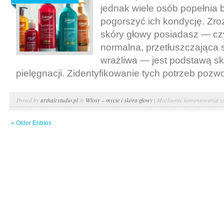
s
jednak wiele osób popełnia 
g
pogorszyć ich kondycję. Zroz
skóry głowy posiadasz — czy
normalna, przetłuszczająca s
wrażliwa — jest podstawą sk
pielęgnacji. Zidentyfikowanie tych potrzeb pozwol
J
Posted by
arthairstudio.pl
in
Włosy – mycie i skóra głowy
|
Możliwość komentowania
z
d
« Older Entries
s
d
t
s
g
i
p
w
b