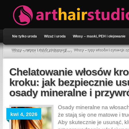
Nie tylko uroda
Wizaż i uroda
Włosy – maski, PEH i olejowanie
Home
» Włosy – mycie i skóra głowy
Włosy – rutyna i dobór pielęgnacji
Włosy – typy włosów i sytuacje s
Chelatowanie włosów kro
kroku: jak bezpiecznie u
osady mineralne i przywr
Osady mineralne na włosac
kwi 4, 2026
że stają się one matowe i trud
Aby skutecznie je usunąć, k