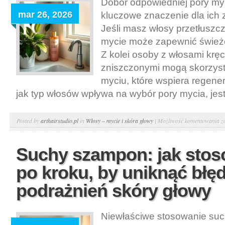
Dobór odpowiedniej pory m
g
mar 26, 2026
kluczowe znaczenie dla ich 
i
Jeśli masz włosy przetłuszc
w
mycie może zapewnić świeżo
Z kolei osoby z włosami krę
zniszczonymi mogą skorzys
myciu, które wspiera regene
jak typ włosów wpływa na wybór pory mycia, jest
M
Posted by
arthairstudio.pl
in
Włosy – mycie i skóra głowy
|
Możliwość komentowania
z
w
r
Suchy szampon: jak stos
c
po kroku, by uniknąć błę
w
–
podrażnień skóry głowy
j
d
Niewłaściwe stosowanie s
p