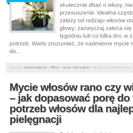
p
skutecznie dbać o włosy, nie
b
przesuszenie. Idealna częst
zależy od rodzaju włosów or
głowy; zazwyczaj zaleca się
tygodniu lub co kilka dni, w 
potrzeb. Warto zrozumieć, że nadmierne mycie
do...
S
Posted by
arthairstudio.pl
in
Włosy – mycie i skóra głowy
|
Możliwość komentowania
z
o
j
Mycie włosów rano czy w
d
– jak dopasować porę do 
c
m
potrzeb włosów dla najle
b
pielęgnacji
n
p
s