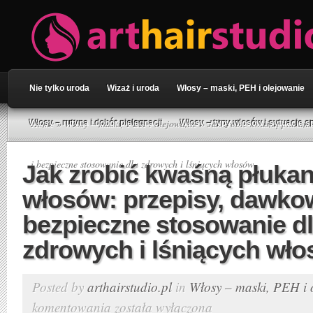
Nie tylko uroda
Wizaż i uroda
Włosy – maski, PEH i olejowanie
Home
»
Włosy – maski, PEH i olejowanie
» Jak zrobić kwaśną płukank
Włosy – rutyna i dobór pielęgnacji
Włosy – typy włosów i sytuacje s
i bezpieczne stosowanie dla zdrowych i lśniących włosów
Jak zrobić kwaśną płuka
włosów: przepisy, dawkow
bezpieczne stosowanie d
zdrowych i lśniących wł
Posted by
arthairstudio.pl
in
Włosy – maski, PEH i 
komentowania
została wyłączona
Jak