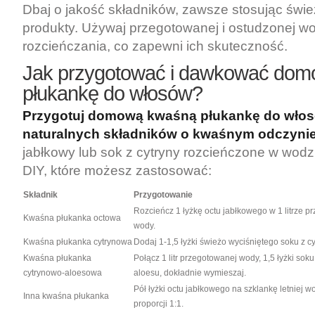
Dbaj o jakość składników, zawsze stosując śwież
produkty. Używaj przegotowanej i ostudzonej w
rozcieńczania, co zapewni ich skuteczność.
Jak przygotować i dawkować do
płukankę do włosów?
Przygotuj domową kwaśną płukankę do włos
naturalnych składników o kwaśnym odczynie
jabłkowy lub sok z cytryny rozcieńczone w wodz
DIY, które możesz zastosować:
Składnik
Przygotowanie
Rozcieńcz 1 łyżkę octu jabłkowego w 1 litrze p
Kwaśna płukanka octowa
wody.
Kwaśna płukanka cytrynowa
Dodaj 1-1,5 łyżki świeżo wyciśniętego soku z cyt
Kwaśna płukanka
Połącz 1 litr przegotowanej wody, 1,5 łyżki soku 
cytrynowo-aloesowa
aloesu, dokładnie wymieszaj.
Pół łyżki octu jabłkowego na szklankę letniej w
Inna kwaśna płukanka
proporcji 1:1.