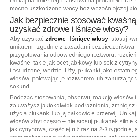
Unikaj nadmiernego stosowania płukanek oraz n
mocno uszkodzone włosy bez wcześniejszej piel
Jak bezpiecznie stosować kwaśną 
uzyskać zdrowe i lśniące włosy?
Aby uzyskać
zdrowe
i
lśniące włosy
, stosuj k
umiarem i zgodnie z zasadami bezpieczeństwa.
przygotowania odpowiedniego roztworu, rozcieńc
kwaśne, takie jak ocet jabłkowy lub sok z cytry
i ostudzonej wodzie. Użyj płukanki jako ostatni
włosów, polewając je roztworem lub zanurzając 
sekund.
Podczas stosowania, obserwuj reakcję włosów i 
zauważysz jakiekolwiek podrażnienia, zmniejsz 
użycia płukanki lub ją całkowicie przerwij. Unik
włosów zbyt często – nie stosuj płukanek silnie
jak cytrynowa, częściej niż raz na 2-3 tygodnie, 