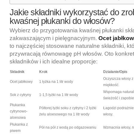
Jakie składniki wykorzystać do zro
kwaśnej płukanki do włosów?
Wybierz do przygotowania kwaśnej płukanki skła
zakwaszającym i pielęgnacyjnym.
Ocet jabłko
to najczęściej stosowane naturalne składniki, kt
przywracają równowagę pH włosów. Oto konkre
składników i ich idealne proporcje:
Składnik
Krok
Działanie/Opis
Oczyszcza włosy z 
Ocet jabłkowy
1 łyżka na 1 litr wody
miękkość.
Wspomaga natural
Sok z cytryny
1-1,5 łyżki na 1 litr wody
świeżość i zapobie
Płukanka
Półtorej łyżki soku z cytryny i 2 łyżki
Łagodzi podrażnie
cytrynowo-
żelu aloesowego na 1 litr wody
włosy.
aloesowa
Płukanka z
Pół na pół z wodą po odgazowaniu
Wzmacnia włosy, n
piwem