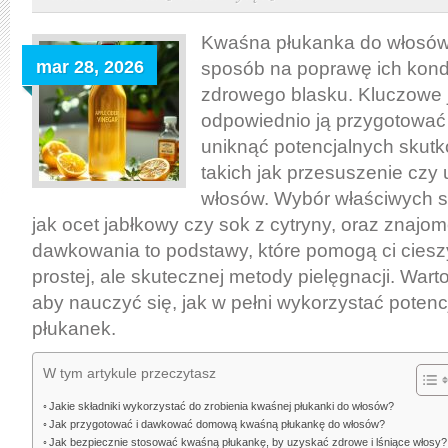
zrobić
kwaśną
Kwaśna płukanka do włosów 
płukankę
mar 28, 2026
sposób na poprawę ich kondy
do
zdrowego blasku. Kluczowe j
włosów:
odpowiednio ją przygotować 
przepisy,
uniknąć potencjalnych skut
dawkowanie
takich jak przesuszenie czy
i
włosów. Wybór właściwych sk
bezpieczne
jak ocet jabłkowy czy sok z cytryny, oraz znajo
stosowanie
dawkowania to podstawy, które pomogą ci cieszy
dla
prostej, ale skutecznej metody pielęgnacji. Warto
zdrowych
aby nauczyć się, jak w pełni wykorzystać poten
i
lśniących
płukanek.
włosów
W tym artykule przeczytasz
Jakie składniki wykorzystać do zrobienia kwaśnej płukanki do włosów?
Jak przygotować i dawkować domową kwaśną płukankę do włosów?
Jak bezpiecznie stosować kwaśną płukankę, by uzyskać zdrowe i lśniące włosy?